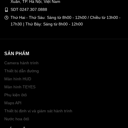
Xuân, TP. Hà Nội, Việt Nam
SDT 0247.307.0888
Thứ Hai - Thứ Sáu: Sáng từ 8h00 - 12h00 / Chiều từ 13h00 -
17h30 | Thứ Bảy: Sáng từ 8h00 - 12h00
SẢN PHẨM
Camera hành trình
Thiết bị dẫn đường
Màn hình HUD
Màn hình TEYES
Phụ kiện ôtô
Maps API
Thiết bị định vị và giám sát hành trình
Nước hoa ôtô