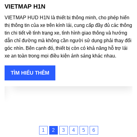
VIETMAP H1N
V
VIETMAP HUD H1N là thiết bị thông minh, cho phép hiển
M
,
thị thông tin của xe trên kính lái, cung cấp đầy đủ các thông
p
tin chi tiết về tình trạng xe, tình hình giao thông và hướng
As
dẫn chỉ đường mà không cần người sử dụng phải thay đổi
tí
góc nhìn. Bên cạnh đó, thiết bị còn có khả năng hỗ trợ lái
t
 &
xe an toàn trong mọi điều kiện ánh sáng khác nhau.
TÌM HIỂU THÊM
1
2
3
4
5
6