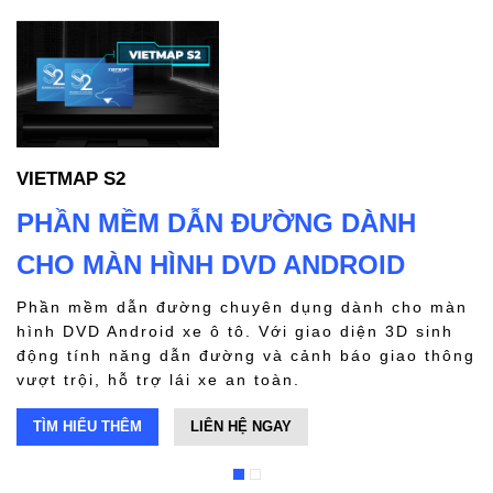
VIETMAP S2
V
PHẦN MỀM DẪN ĐƯỜNG DÀNH
T
CHO MÀN HÌNH DVD ANDROID
V
d
Phần mềm dẫn đường chuyên dụng dành cho màn
hỗ
c
hình DVD Android xe ô tô. Với giao diện 3D sinh
àn
t
động tính năng dẫn đường và cảnh báo giao thông
v
vượt trội, hỗ trợ lái xe an toàn.
TÌM HIỂU THÊM
LIÊN HỆ NGAY