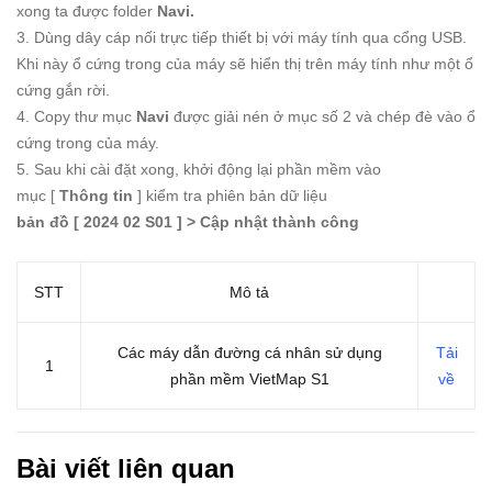
xong ta được folder
Navi.
3. Dùng dây cáp nối trực tiếp thiết bị với máy tính qua cổng USB.
Khi này ổ cứng trong của máy sẽ hiển thị trên máy tính như một ổ
cứng gắn rời.
4. Copy thư mục
Navi
được giải nén ở mục số 2 và chép đè vào ổ
cứng trong của máy.
5. Sau khi cài đặt xong, khởi động lại phần mềm vào
mục [
Thông tin
] kiểm tra phiên bản dữ liệu
bản đồ [ 2024 02 S01 ] > Cập nhật thành công
STT
Mô tả
Các máy dẫn đường cá nhân sử dụng
Tải
1
phần mềm VietMap S1
về
Bài viết liên quan