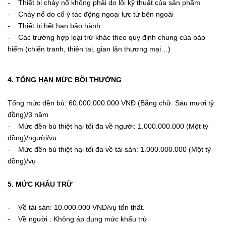
- Thiết bị cháy nổ không phải do lỗi kỹ thuật của sản phẩm
- Cháy nổ do cố ý tác động ngoại lực từ bên ngoài
- Thiết bị hết hạn bảo hành
- Các trường hợp loại trừ khác theo quy định chung của bảo
hiểm (chiến tranh, thiên tai, gian lận thương mại…)
4. TỔNG HẠN MỨC BỒI THƯỜNG
Tổng mức đền bù: 60.000.000.000 VNĐ (Bằng chữ: Sáu mươi tỷ
đồng)/3 năm
- Mức đền bù thiệt hại tối đa về người: 1.000.000.000 (Một tỷ
đồng)/người/vụ
- Mức đền bù thiệt hại tối đa về tài sản: 1.000.000.000 (Một tỷ
đồng)/vụ
5. MỨC KHẤU TRỪ
- Về tài sản: 10.000.000 VND/vụ tổn thất.
- Về người : Không áp dụng mức khấu trừ