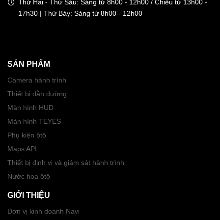
Thứ Hai - Thứ Sáu: Sáng từ 8h00 - 12h00 / Chiều từ 13h00 -
17h30 | Thứ Bảy: Sáng từ 8h00 - 12h00
SẢN PHẨM
Camera hành trình
Thiết bị dẫn đường
Màn hình HUD
Màn hình TEYES
Phụ kiện ôtô
Maps API
Thiết bị định vị và giám sát hành trình
Nước hoa ôtô
GIỚI THIỆU
Đơn vị kinh doanh Navi