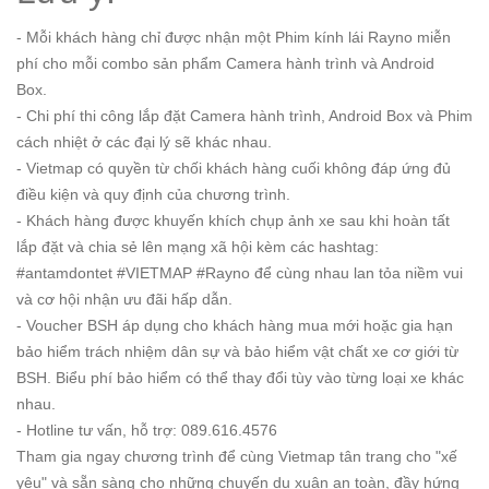
- Mỗi khách hàng chỉ được nhận một Phim kính lái Rayno miễn
phí cho mỗi combo sản phẩm Camera hành trình và Android
Box.
- Chi phí thi công lắp đặt Camera hành trình, Android Box và Phim
cách nhiệt ở các đại lý sẽ khác nhau.
- Vietmap có quyền từ chối khách hàng cuối không đáp ứng đủ
điều kiện và quy định của chương trình.
- Khách hàng được khuyến khích chụp ảnh xe sau khi hoàn tất
lắp đặt và chia sẻ lên mạng xã hội kèm các hashtag:
#antamdontet #VIETMAP #Rayno để cùng nhau lan tỏa niềm vui
và cơ hội nhận ưu đãi hấp dẫn.
- Voucher BSH áp dụng cho khách hàng mua mới hoặc gia hạn
bảo hiểm trách nhiệm dân sự và bảo hiểm vật chất xe cơ giới từ
BSH. Biểu phí bảo hiểm có thể thay đổi tùy vào từng loại xe khác
nhau.
- Hotline tư vấn, hỗ trợ: 089.616.4576
Tham gia ngay chương trình để cùng Vietmap tân trang cho "xế
yêu" và sẵn sàng cho những chuyến du xuân an toàn, đầy hứng