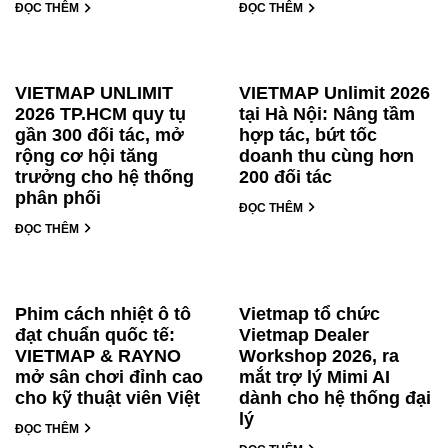
ĐỌC THÊM
ĐỌC THÊM
VIETMAP UNLIMIT
VIETMAP Unlimit 2026
2026 TP.HCM quy tụ
tại Hà Nội: Nâng tầm
gần 300 đối tác, mở
hợp tác, bứt tốc
rộng cơ hội tăng
doanh thu cùng hơn
trưởng cho hệ thống
200 đối tác
phân phối
ĐỌC THÊM
ĐỌC THÊM
Phim cách nhiệt ô tô
Vietmap tổ chức
đạt chuẩn quốc tế:
Vietmap Dealer
VIETMAP & RAYNO
Workshop 2026, ra
mở sân chơi đỉnh cao
mắt trợ lý Mimi AI
cho kỹ thuật viên Việt
dành cho hệ thống đại
lý
ĐỌC THÊM