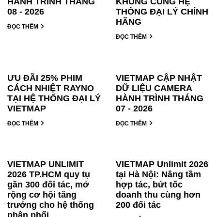
HÀNH TRÌNH THÁNG
KHỦNG CÙNG HỆ
08 - 2026
THỐNG ĐẠI LÝ CHÍNH
HÃNG
ĐỌC THÊM
ĐỌC THÊM
ƯU ĐÃI 25% PHIM
VIETMAP CẬP NHẬT
CÁCH NHIỆT RAYNO
DỮ LIỆU CAMERA
TẠI HỆ THỐNG ĐẠI LÝ
HÀNH TRÌNH THÁNG
VIETMAP
07 - 2026
ĐỌC THÊM
ĐỌC THÊM
VIETMAP UNLIMIT
VIETMAP Unlimit 2026
2026 TP.HCM quy tụ
tại Hà Nội: Nâng tầm
gần 300 đối tác, mở
hợp tác, bứt tốc
rộng cơ hội tăng
doanh thu cùng hơn
trưởng cho hệ thống
200 đối tác
phân phối