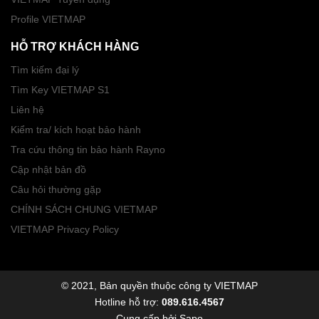
Profile VIETMAP
HỖ TRỢ KHÁCH HÀNG
Tìm kiếm đại lý
Tìm Key VIETMAP S1
Liên hệ
Kiểm tra/ kích hoạt bảo hành
Tra cứu thông tin bảo hành Rayno
Cập nhật bản đồ
Câu hỏi thường gặp
CHÍNH SÁCH CHUNG VIETMAP
VIETMAP Privacy Policy
© 2021, Bản quyền thuộc công ty VIETMAP
Hotline hỗ trợ:
089.616.4567
Cung cấp bởi
Sapo