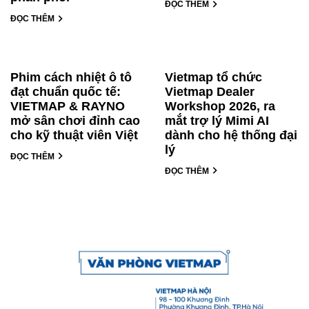
ĐỌC THÊM
ĐỌC THÊM
Phim cách nhiệt ô tô
Vietmap tổ chức
đạt chuẩn quốc tế:
Vietmap Dealer
VIETMAP & RAYNO
Workshop 2026, ra
mở sân chơi đỉnh cao
mắt trợ lý Mimi AI
cho kỹ thuật viên Việt
dành cho hệ thống đại
lý
ĐỌC THÊM
ĐỌC THÊM