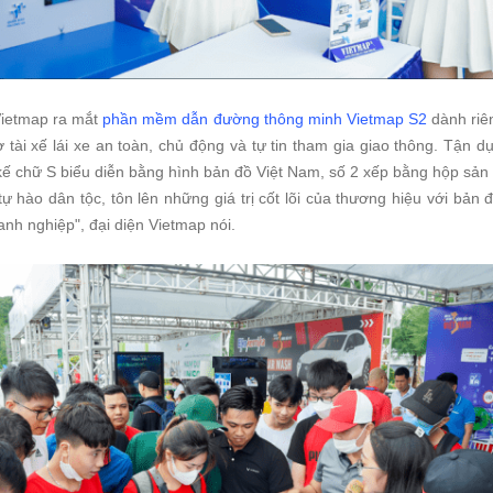
Vietmap ra mắt
phần mềm dẫn đường thông minh Vietmap S2
dành riê
ợ tài xế lái xe an toàn, chủ động và tự tin tham gia giao thông. Tận d
t kế chữ S biểu diễn bằng hình bản đồ Việt Nam, số 2 xếp bằng hộp sả
ự hào dân tộc, tôn lên những giá trị cốt lõi của thương hiệu với bản đ
anh nghiệp", đại diện Vietmap nói.