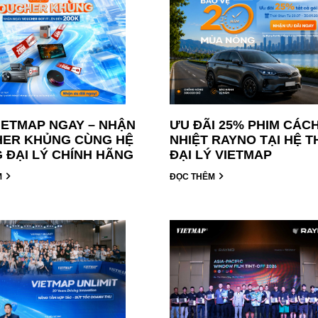
IETMAP NGAY – NHẬN
ƯU ĐÃI 25% PHIM CÁC
ER KHỦNG CÙNG HỆ
NHIỆT RAYNO TẠI HỆ 
 ĐẠI LÝ CHÍNH HÃNG
ĐẠI LÝ VIETMAP
M
ĐỌC THÊM