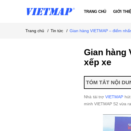
TRANG CHỦ
GIỚI THI
Trang chủ
/
Tin tức
/
Gian hàng VIETMAP – điểm nhấn t
Gian hàng 
xếp xe
TÓM TẮT NỘI DUN
Nhà tài trợ
VIETMAP
hút
minh VIETMAP S2 vừa ra