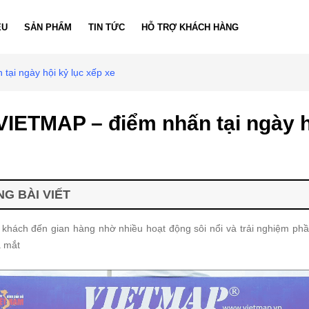
ỆU
SẢN PHẨM
TIN TỨC
HỖ TRỢ KHÁCH HÀNG
ại ngày hội kỷ lục xếp xe
VIETMAP – điểm nhấn tại ngày h
G BÀI VIẾT
 khách đến gian hàng nhờ nhiều hoạt động sôi nổi và trải nghiệm 
 mắt