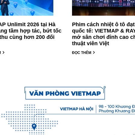
P Unlimit 2026 tại Hà
Phim cách nhiệt ô tô đạ
âng tầm hợp tác, bứt tốc
quốc tế: VIETMAP & R
thu cùng hơn 200 đối
mở sân chơi đỉnh cao c
thuật viên Việt
M
ĐỌC THÊM