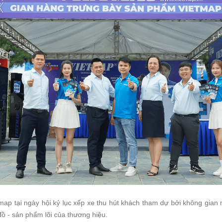
map tại ngày hội kỷ lục xếp xe thu hút khách tham dự bởi không gian 
đồ - sản phẩm lõi của thương hiệu.