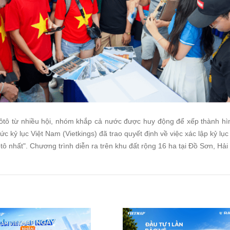
ôtô từ nhiều hội, nhóm khắp cả nước được huy động để xếp thành h
ức kỷ lục Việt Nam (Vietkings) đã trao quyết định về việc xác lập kỷ lục
ô nhất". Chương trình diễn ra trên khu đất rộng 16 ha tại Đồ Sơn, Hải