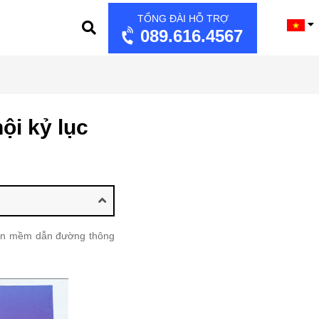
TỔNG ĐÀI HỖ TRỢ
089.616.4567
ội kỷ lục
phần mềm dẫn đường thông