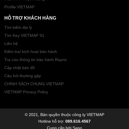
Profile VIETMAP
HỖ TRỢ KHÁCH HÀNG
Tìm kiếm đại lý
Tìm Key VIETMAP S1
Liên hệ
Kiểm tra/ kích hoạt bảo hành
Tra cứu thông tin bảo hành Rayno
Cập nhật bản đồ
Câu hỏi thường gặp
CHÍNH SÁCH CHUNG VIETMAP
VIETMAP Privacy Policy
© 2021, Bản quyền thuộc công ty VIETMAP
Hotline hỗ trợ:
089.616.4567
Cung cấp bởi
Sapo