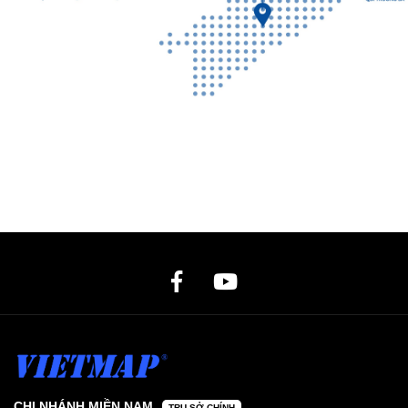
CHI NHÁNH MIỀN NAM
TRỤ SỞ CHÍNH