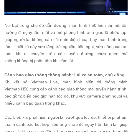
Nổi bật trong chế độ dẫn đường, màn hình H50 hiển thị mũi tên
hướng đi ngay tầm mắt và mô phỏng hình ảnh giao lộ phức tạp,
giúp người lái không cần cúi nhìn điện thoại hay màn hình trung
tâm. Thiết kế này vừa tăng trải nghiệm tiện nghi, vừa nâng cao an
toàn khi di chuyển trên các tuyến đường chưa quen mà
không không bị phân tâm khi cầm lái.
Cảnh báo giao thông thông minh: Lái xe an toàn, chủ động
Khi kết nối Vietmap Live, màn hình hiển thị thông minh
Vietmap H50 cung cấp cảnh báo giao thông mọi tuyến hành trình,
bao gồm: biển báo giới hạn tốc độ, khu vực camera phạt nguội và
nhiều cảnh báo quan trọng khác.
Đặc biệt, khi phát hiện người lái vượt quá tốc độ, thiết bị phát âm
thanh cảnh báo kết hợp hiệu ứng chớp đỏ ngay trên kính lái, giúp
người lái tăng sự chủ động, tránh vi phạm và giảm rủi ro. Toàn dữ