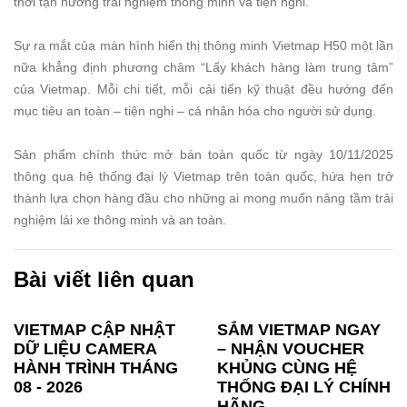
thời tận hưởng trải nghiệm thông minh và tiện nghi.
Sự ra mắt của màn hình hiển thị thông minh Vietmap H50 một lần
nữa khẳng định phương châm “Lấy khách hàng làm trung tâm”
của Vietmap. Mỗi chi tiết, mỗi cải tiến kỹ thuật đều hướng đến
mục tiêu an toàn – tiện nghi – cá nhân hóa cho người sử dụng.
Sản phẩm chính thức mở bán toàn quốc từ ngày 10/11/2025
thông qua hệ thống đại lý Vietmap trên toàn quốc, hứa hẹn trở
thành lựa chọn hàng đầu cho những ai mong muốn nâng tầm trải
nghiệm lái xe thông minh và an toàn.
Bài viết liên quan
VIETMAP CẬP NHẬT
SẮM VIETMAP NGAY
DỮ LIỆU CAMERA
– NHẬN VOUCHER
HÀNH TRÌNH THÁNG
KHỦNG CÙNG HỆ
08 - 2026
THỐNG ĐẠI LÝ CHÍNH
HÃNG