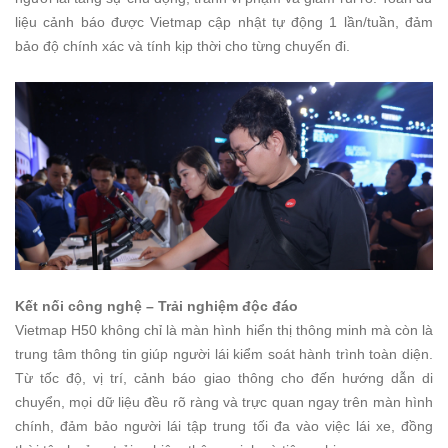
liệu cảnh báo được Vietmap cập nhật tự động 1 lần/tuần, đảm
bảo độ chính xác và tính kịp thời cho từng chuyến đi.
Kết nối công nghệ – Trải nghiệm độc đáo
Vietmap H50 không chỉ là màn hình hiển thị thông minh mà còn là
trung tâm thông tin giúp người lái kiểm soát hành trình toàn diện.
Từ tốc độ, vị trí, cảnh báo giao thông cho đến hướng dẫn di
chuyển, mọi dữ liệu đều rõ ràng và trực quan ngay trên màn hình
chính, đảm bảo người lái tập trung tối đa vào việc lái xe, đồng