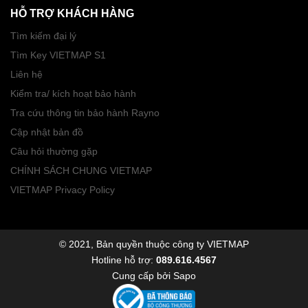
HỖ TRỢ KHÁCH HÀNG
Tìm kiếm đại lý
Tìm Key VIETMAP S1
Liên hệ
Kiểm tra/ kích hoạt bảo hành
Tra cứu thông tin bảo hành Rayno
Cập nhật bản đồ
Câu hỏi thường gặp
CHÍNH SÁCH CHUNG VIETMAP
VIETMAP Privacy Policy
© 2021, Bản quyền thuộc công ty VIETMAP
Hotline hỗ trợ:
089.616.4567
Cung cấp bởi
Sapo