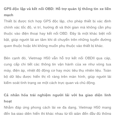
GPS độc lập và kết nối OBD: Hỗ trợ quản lý thông tin xe liền
mạch
Thiết bị được tích hợp GPS độc lập, cho phép thiết bị xác định
chính xác tốc độ, vị trí, hướng đi và thời gian mà không cần phụ
thuộc vào điện thoại hay kết nối OBD. Đây là một khác biệt nổi
bật, giúp người lái an tâm khi di chuyển trên những tuyến đường
quen thuộc hoặc khi không muốn phụ thuộc vào thiết bị khác.
Bên cạnh đó, Vietmap H50 vẫn hỗ trợ kết nối OBDII qua cáp,
cung cấp chi tiết các thông tin vận hành của xe như vòng tua
máy, điện áp, nhiệt độ động cơ hay mức tiêu thụ nhiên liệu. Toàn
bộ dữ liệu được hiển thị rõ ràng trên màn hình, giúp người lái
kiểm soát tình trạng xe một cách trực quan và chủ động.
Cá nhân hóa trải nghiệm người lái với ba giao diện linh
hoạt
Nhằm đáp ứng phong cách lái xe đa dạng, Vietmap H50 mang
đến ba giao diện hiển thị khác nhau từ tối giản đến đầy đủ thông