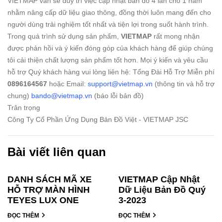
VIETMAP vẫn sẽ duy trì việc cập nhật bản đồ 4 lần cho 1 năm
nhằm nâng cấp dữ liệu giao thông, đồng thời luôn mang đến cho
người dùng trải nghiệm tốt nhất và tiện lợi trong suốt hành trình.
Trong quá trình sử dụng sản phẩm,
VIETMAP
rất mong nhận
được phản hồi và ý kiến đóng góp của khách hàng để giúp chúng
tôi cải thiện chất lượng sản phẩm tốt hơn. Mọi ý kiến và yêu cầu
hỗ trợ Quý khách hàng vui lòng liên hệ: Tổng Đài Hỗ Trợ Miễn phí
0896164567
hoặc Email:
support@vietmap.vn
(thông tin và hỗ trợ
chung)
bando@vietmap.vn
(báo lỗi bản đồ)
Trân trọng
Công Ty Cổ Phần Ứng Dụng Bản Đồ Việt - VIETMAP JSC
Bài viết liên quan
DANH SÁCH MÃ XE
VIETMAP Cập Nhật
HỖ TRỢ MÀN HÌNH
Dữ Liệu Bản Đồ Quý
TEYES LUX ONE
3-2023
ĐỌC THÊM
ĐỌC THÊM