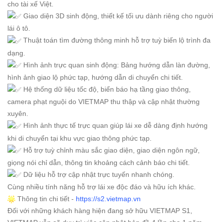
cho tài xế Việt.
Giao diện 3D sinh động, thiết kế tối ưu dành riêng cho người
lái ô tô.
Thuật toán tìm đường thông minh hỗ trợ tuỳ biến lộ trình đa
dạng.
Hình ảnh trực quan sinh động: Bảng hướng dẫn làn đường,
hình ảnh giao lộ phức tạp, hướng dẫn di chuyển chi tiết.
Hệ thống dữ liệu tốc độ, biển báo hạ tầng giao thông,
camera phạt nguội do VIETMAP thu thập và cập nhật thường
xuyên.
Hình ảnh thực tế trực quan giúp lái xe dễ dàng định hướng
khi di chuyển tại khu vực giao thông phức tạp.
Hỗ trợ tuỳ chỉnh màu sắc giao diện, giao diện ngôn ngữ,
giọng nói chỉ dẫn, thông tin khoảng cách cảnh báo chi tiết.
Dữ liệu hỗ trợ cập nhật trực tuyến nhanh chóng.
Cùng nhiều tính năng hỗ trợ lái xe độc đáo và hữu ích khác.
Thông tin chi tiết -
https://s2.vietmap.vn
Đối với những khách hàng hiện đang sở hữu VIETMAP S1,