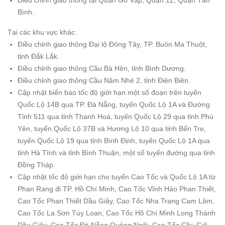
Điều chỉnh giao thông tại Quận Gò Vấp, Quận 12, Quận Tân
Bình.
Tại các khu vực khác:
Điều chỉnh giao thông Đại lộ Đông Tây, TP. Buôn Ma Thuột,
tỉnh Đắk Lắk.
Điều chỉnh giao thông Cầu Bà Hên, tỉnh Bình Dương.
Điều chỉnh giao thông Cầu Nậm Nhé 2, tỉnh Điện Biên.
Cập nhật biển báo tốc độ giới hạn một số đoạn trên tuyến
Quốc Lộ 14B qua TP. Đà Nẵng, tuyến Quốc Lộ 1A và Đường
Tỉnh 511 qua tỉnh Thanh Hoá, tuyến Quốc Lộ 29 qua tỉnh Phú
Yên, tuyến Quốc Lộ 37B và Hương Lộ 10 qua tỉnh Bến Tre,
tuyến Quốc Lộ 19 qua tỉnh Bình Định, tuyến Quốc Lộ 1A qua
tỉnh Hà Tĩnh và tỉnh Bình Thuận, một số tuyến đường qua tỉnh
Đồng Tháp.
Cập nhật tốc độ giới hạn cho tuyến Cao Tốc và Quốc Lộ 1A từ
Phan Rang đi TP. Hồ Chí Minh, Cao Tốc Vĩnh Hảo Phan Thiết,
Cao Tốc Phan Thiết Dầu Giây, Cao Tốc Nha Trang Cam Lâm,
Cao Tốc La Sơn Túy Loan, Cao Tốc Hồ Chí Minh Long Thành