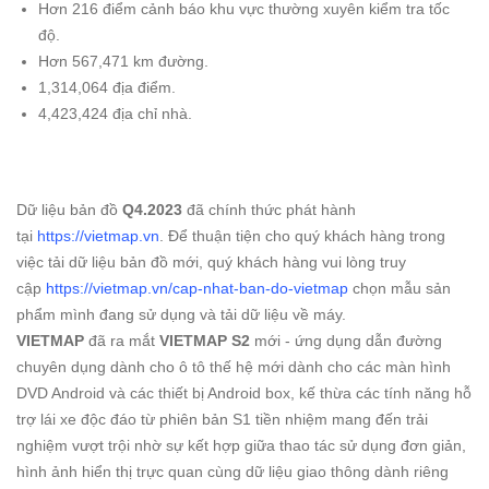
Hơn 216 điểm cảnh báo khu vực thường xuyên kiểm tra tốc
độ.
Hơn 567,471 km đường.
1,314,064 địa điểm.
4,423,424 địa chỉ nhà.
Dữ liệu bản đồ
Q4.2023
đã chính thức phát hành
tại
https://vietmap.vn
. Để thuận tiện cho quý khách hàng trong
việc tải dữ liệu bản đồ mới, quý khách hàng vui lòng truy
cập
https://vietmap.vn/cap-nhat-ban-do-vietmap
chọn mẫu sản
phẩm mình đang sử dụng và tải dữ liệu về máy.
VIETMAP
đã ra mắt
VIETMAP S2
mới - ứng dụng dẫn đường
chuyên dụng dành cho ô tô thế hệ mới dành cho các màn hình
DVD Android và các thiết bị Android box, kế thừa các tính năng hỗ
trợ lái xe độc đáo từ phiên bản S1 tiền nhiệm mang đến trải
nghiệm vượt trội nhờ sự kết hợp giữa thao tác sử dụng đơn giản,
hình ảnh hiển thị trực quan cùng dữ liệu giao thông dành riêng