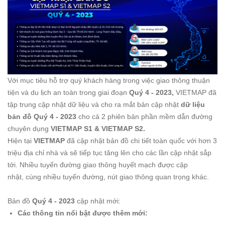
Với mục tiêu hỗ trợ quý khách hàng trong việc giao thông thuận
tiện và du lịch an toàn trong giai đoạn
Quý 4 - 2023,
VIETMAP đã
tập trung cập nhật dữ liệu và cho ra mắt bản cập nhật
dữ liệu
bản đồ Quý 4 - 2023
cho cả 2 phiên bản phần mềm dẫn đường
chuyên dụng
VIETMAP S1 & VIETMAP S2.
Hiện tại
VIETMAP
đã cập nhật bản đồ chi tiết toàn quốc với hơn 3
triệu địa chỉ nhà và sẽ tiếp tục tăng lên cho các lần cập nhật sắp
tới. Nhiều tuyến đường giao thông huyết mạch được cập
nhật, cùng nhiều tuyến đường, nút giao thông quan trọng khác.
Bản đồ
Quý 4 - 2023
cập nhật mới:
Các thông tin nổi bật được thêm mới: