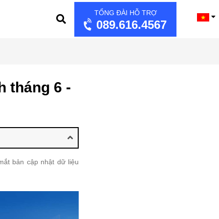
TỔNG ĐÀI HỖ TRỢ
089.616.4567
 tháng 6 -
mắt bản cập nhật dữ liệu