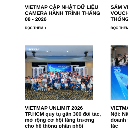
VIETMAP CẬP NHẬT DỮ LIỆU
SẮM V
CAMERA HÀNH TRÌNH THÁNG
VOUCH
08 - 2026
THỐNG
ĐỌC THÊM
ĐỌC THÊ
VIETMAP UNLIMIT 2026
VIETMA
TP.HCM quy tụ gần 300 đối tác,
Nội: N
mở rộng cơ hội tăng trưởng
doanh 
cho hệ thống phân phối
tác