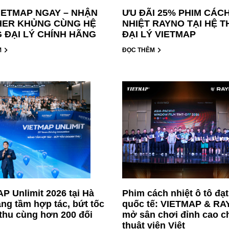
IETMAP NGAY – NHẬN
ƯU ĐÃI 25% PHIM CÁC
ER KHỦNG CÙNG HỆ
NHIỆT RAYNO TẠI HỆ 
 ĐẠI LÝ CHÍNH HÃNG
ĐẠI LÝ VIETMAP
M
ĐỌC THÊM
P Unlimit 2026 tại Hà
Phim cách nhiệt ô tô đạ
âng tầm hợp tác, bứt tốc
quốc tế: VIETMAP & R
thu cùng hơn 200 đối
mở sân chơi đỉnh cao c
thuật viên Việt