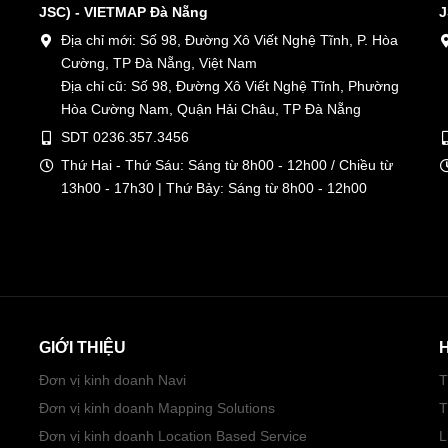
JSC) - VIETMAP Đà Nẵng
J
Địa chỉ mới: Số 98, Đường Xô Viết Nghệ Tĩnh, P. Hòa
Cường, TP Đà Nẵng, Việt Nam
Địa chỉ cũ: Số 98, Đường Xô Viết Nghệ Tĩnh, Phường
Hòa Cường Nam, Quận Hải Châu, TP Đà Nẵng
SDT 0236.357.3456
Thứ Hai - Thứ Sáu: Sáng từ 8h00 - 12h00 / Chiều từ
13h00 - 17h30 | Thứ Bảy: Sáng từ 8h00 - 12h00
GIỚI THIỆU
Đơn vị kinh doanh Navi
T
Đơn vị kinh doanh Mapping Solutions
T
Đơn vị kinh doanh Location Based Service
L