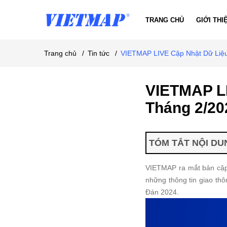
TRANG CHỦ
GIỚI THI
Trang chủ
/
Tin tức
/
VIETMAP LIVE Cập Nhật Dữ Liệu
VIETMAP LI
Tháng 2/20
TÓM TẮT NỘI DUN
VIETMAP ra mắt bản cập 
những thông tin giao thôn
Đán 2024.