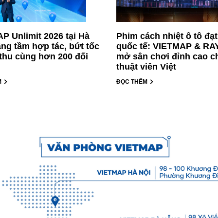
P Unlimit 2026 tại Hà
Phim cách nhiệt ô tô đạ
âng tầm hợp tác, bứt tốc
quốc tế: VIETMAP & R
thu cùng hơn 200 đối
mở sân chơi đỉnh cao c
thuật viên Việt
M
ĐỌC THÊM