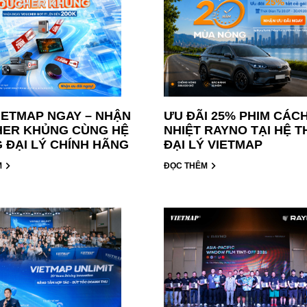
IETMAP NGAY – NHẬN
ƯU ĐÃI 25% PHIM CÁC
ER KHỦNG CÙNG HỆ
NHIỆT RAYNO TẠI HỆ 
 ĐẠI LÝ CHÍNH HÃNG
ĐẠI LÝ VIETMAP
M
ĐỌC THÊM