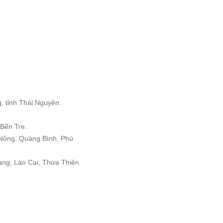
g, tỉnh Thái Nguyên.
, Bến Tre.
 Nông, Quảng Bình, Phú
iang, Lào Cai, Thừa Thiên