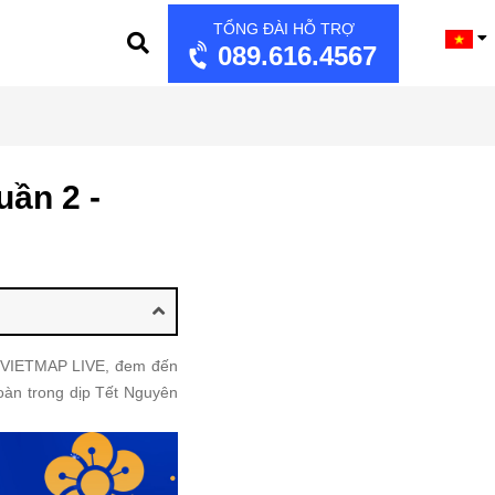
TỔNG ĐÀI HỖ TRỢ
089.616.4567
ần 2 -
g VIETMAP LIVE, đem đến
 toàn trong dịp Tết Nguyên