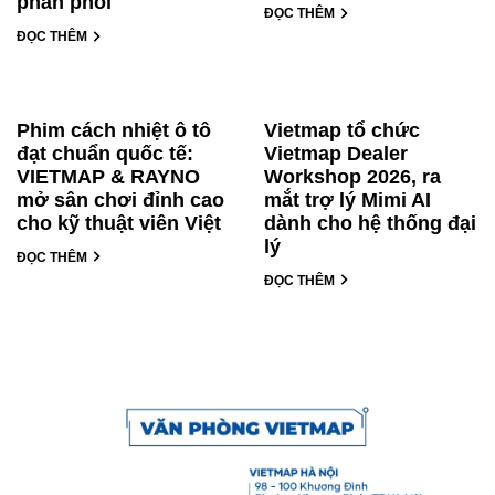
phân phối
ĐỌC THÊM
ĐỌC THÊM
Phim cách nhiệt ô tô
Vietmap tổ chức
đạt chuẩn quốc tế:
Vietmap Dealer
VIETMAP & RAYNO
Workshop 2026, ra
mở sân chơi đỉnh cao
mắt trợ lý Mimi AI
cho kỹ thuật viên Việt
dành cho hệ thống đại
lý
ĐỌC THÊM
ĐỌC THÊM