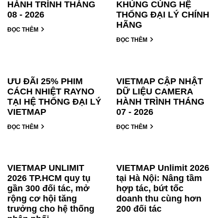
HÀNH TRÌNH THÁNG
KHỦNG CÙNG HỆ
08 - 2026
THỐNG ĐẠI LÝ CHÍNH
HÃNG
ĐỌC THÊM
ĐỌC THÊM
ƯU ĐÃI 25% PHIM
VIETMAP CẬP NHẬT
CÁCH NHIỆT RAYNO
DỮ LIỆU CAMERA
TẠI HỆ THỐNG ĐẠI LÝ
HÀNH TRÌNH THÁNG
VIETMAP
07 - 2026
ĐỌC THÊM
ĐỌC THÊM
VIETMAP UNLIMIT
VIETMAP Unlimit 2026
2026 TP.HCM quy tụ
tại Hà Nội: Nâng tầm
gần 300 đối tác, mở
hợp tác, bứt tốc
rộng cơ hội tăng
doanh thu cùng hơn
trưởng cho hệ thống
200 đối tác