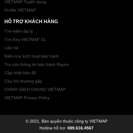
VIETMAP Tuyển dụng
Profile VIETMAP
HỖ TRỢ KHÁCH HÀNG
Tìm kiếm đại lý
Tìm Key VIETMAP S1
Liên hệ
Kiểm tra/ kích hoạt bảo hành
Tra cứu thông tin bảo hành Rayno
Cập nhật bản đồ
Câu hỏi thường gặp
CHÍNH SÁCH CHUNG VIETMAP
VIETMAP Privacy Policy
© 2021, Bản quyền thuộc công ty VIETMAP
Hotline hỗ trợ:
089.616.4567