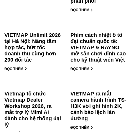
phân phối
ĐỌC THÊM
VIETMAP Unlimit 2026
Phim cách nhiệt ô tô
tại Hà Nội: Nâng tầm
đạt chuẩn quốc tế:
hợp tác, bứt tốc
VIETMAP & RAYNO
doanh thu cùng hơn
mở sân chơi đỉnh cao
200 đối tác
cho kỹ thuật viên Việt
ĐỌC THÊM
ĐỌC THÊM
Vietmap tổ chức
VIETMAP ra mắt
Vietmap Dealer
camera hành trình TS-
Workshop 2026, ra
H3K với ghi hình 2K,
mắt trợ lý Mimi AI
cảnh báo lệch làn
dành cho hệ thống đại
đường
lý
ĐỌC THÊM