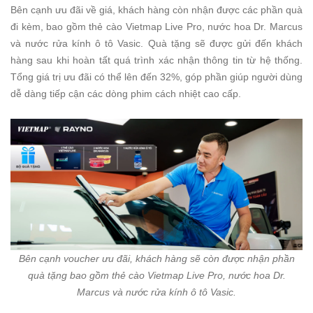
Bên cạnh ưu đãi về giá, khách hàng còn nhận được các phần quà
đi kèm, bao gồm thẻ cào Vietmap Live Pro, nước hoa Dr. Marcus
và nước rửa kính ô tô Vasic. Quà tặng sẽ được gửi đến khách
hàng sau khi hoàn tất quá trình xác nhận thông tin từ hệ thống.
Tổng giá trị ưu đãi có thể lên đến 32%, góp phần giúp người dùng
dễ dàng tiếp cận các dòng phim cách nhiệt cao cấp.
Bên cạnh voucher ưu đãi, khách hàng sẽ còn được nhận phần
quà tặng bao gồm thẻ cào Vietmap Live Pro, nước hoa Dr.
Marcus và nước rửa kính ô tô Vasic.