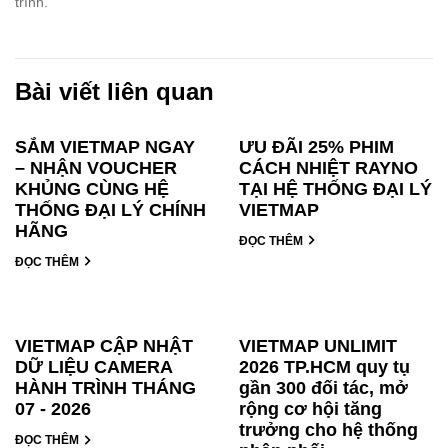
trình.
Bài viết liên quan
SẮM VIETMAP NGAY
ƯU ĐÃI 25% PHIM
– NHẬN VOUCHER
CÁCH NHIỆT RAYNO
KHỦNG CÙNG HỆ
TẠI HỆ THỐNG ĐẠI LÝ
THỐNG ĐẠI LÝ CHÍNH
VIETMAP
HÃNG
ĐỌC THÊM
ĐỌC THÊM
VIETMAP CẬP NHẬT
VIETMAP UNLIMIT
DỮ LIỆU CAMERA
2026 TP.HCM quy tụ
HÀNH TRÌNH THÁNG
gần 300 đối tác, mở
07 - 2026
rộng cơ hội tăng
trưởng cho hệ thống
ĐỌC THÊM