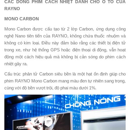
CÁC DÒNG PHIM CÁCH NHIỆT DÀNH CHO Ô TÔ CỦA
RAYNO
MONO CARBON
Mono Carbon được cấu tạo từ 2 lớp Carbon, ứng dụng công
nghệ Nano tiên tiến của RAYNO, không chứa thuốc nhuộm và
không có kim loại. Điều này đảm bảo rằng các thiết bị điện tử
trong xe, như hệ thống GPS hoặc điện thoại di động, vẫn hoạt
động một cách hiệu quả mà không bị cản sóng do phim cách
nhiệt gây ra.
Cấu trúc phân tử Carbon siêu bền là một hạt ổn định giúp cho
phim RAYNO Mono Carbon mang màu đen tự nhiên sang trọng,
cùng với độ bền vượt trội, độ phai màu dưới 1%.