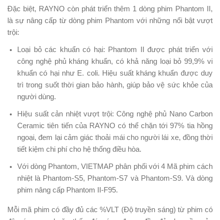
Đặc biệt, RAYNO còn phát triển thêm 1 dòng phim Phantom II,
là sự nâng cấp từ dòng phim Phantom với những nổi bật vượt
trội:
Loại bỏ các khuẩn có hại: Phantom II được phát triển với
công nghệ phủ kháng khuẩn, có khả năng loại bỏ 99,9% vi
khuẩn có hại như E. coli. Hiệu suất kháng khuẩn được duy
trì trong suốt thời gian bảo hành, giúp bảo vệ sức khỏe của
người dùng.
Hiệu suất cản nhiệt vượt trội: Công nghệ phủ Nano Carbon
Ceramic tiên tiến của RAYNO có thể chặn tới 97% tia hồng
ngoại, đem lại cảm giác thoải mái cho người lái xe, đồng thời
tiết kiệm chi phí cho hệ thống điều hòa.
Với dòng Phantom, VIETMAP phân phối với 4 Mã phim cách
nhiệt là Phantom-S5, Phantom-S7 và Phantom-S9. Và dòng
phim nâng cấp Phantom II-F95.
Mỗi mã phim có đầy đủ các %VLT (Độ truyền sáng) từ phim có