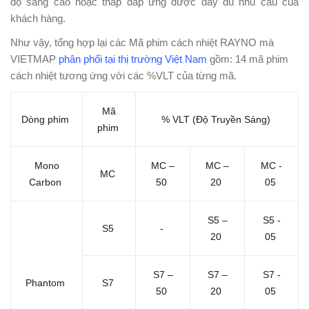
độ sáng cao hoặc thấp đáp ứng được đầy đủ nhu cầu của
khách hàng.
Như vậy, tổng hợp lại các Mã phim cách nhiệt RAYNO mà
VIETMAP
phân phối tại thị trường Việt Nam
gồm: 14 mã phim
cách nhiệt tương ứng với các %VLT của từng mã.
Mã
Dòng phim
% VLT (Độ Truyền Sáng)
phim
Mono
MC –
MC –
MC -
MC
Carbon
50
20
05
S5 –
S5 -
S5
-
20
05
S7 –
S7 –
S7 -
Phantom
S7
50
20
05