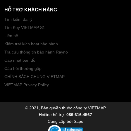
HỖ TRỢ KHÁCH HÀNG
Tìm kiếm đại lý
Tìm Key VIETMAP S1
Liên hệ
Kiểm tra/ kích hoạt bảo hành
Tra cứu thông tin bảo hành Rayno
Cập nhật bản đồ
Câu hỏi thường gặp
CHÍNH SÁCH CHUNG VIETMAP
VIETMAP Privacy Policy
© 2021, Bản quyền thuộc công ty VIETMAP
Hotline hỗ trợ:
089.616.4567
Cung cấp bởi
Sapo