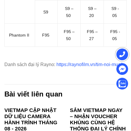
S9 –
S9 –
S9 -
S9
50
20
05
F95 –
F95 –
F95 -
Phantom II
F95
50
27
05
Danh sách đại lý Rayno:
https://raynofilm.vn/tim-noi-mua/
Bài viết liên quan
VIETMAP CẬP NHẬT
SẮM VIETMAP NGAY
DỮ LIỆU CAMERA
– NHẬN VOUCHER
HÀNH TRÌNH THÁNG
KHỦNG CÙNG HỆ
08 - 2026
THỐNG ĐẠI LÝ CHÍNH