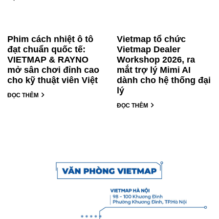
Phim cách nhiệt ô tô
Vietmap tổ chức
đạt chuẩn quốc tế:
Vietmap Dealer
VIETMAP & RAYNO
Workshop 2026, ra
mở sân chơi đỉnh cao
mắt trợ lý Mimi AI
cho kỹ thuật viên Việt
dành cho hệ thống đại
lý
ĐỌC THÊM
ĐỌC THÊM