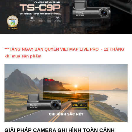
***TẶNG NGAY BẢN QUYỀN VIETMAP LIVE PRO - 12 THÁNG
khi mua sản phẩm
GIẢI PHÁP CAMERA GHI HÌNH TOÀN CẢNH