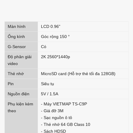
Màn hình
LCD 0.96"
Ống kính
Góc rộng 150 °
G-Sensor
Có
Độ phân giải
2K 2560*1440p
video
Thẻ nhớ
MicroSD card (Hỗ trợ thẻ tối đa 128GB)
Pin
Siêu tụ
Nguồn điện
5V / 1.5A
Phụ kiện kèm
- Máy VIETMAP TS-C9P
theo
- Giá đỡ 3M
- Sạc nguồn ô tô
- Thẻ nhớ 64 GB Class 10
- Sách HDSD