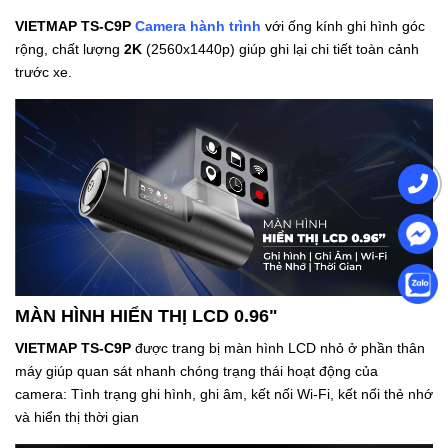
VIETMAP TS-C9P
Camera hành trình
với ống kính ghi hình góc
rộng, chất lượng
2K
(2560x1440p) giúp ghi lại chi tiết toàn cảnh
trước xe.
MÀN HÌNH HIỂN THỊ LCD 0.96"
VIETMAP TS-C9P
được trang bị màn hình LCD nhỏ ở phần thân
máy giúp quan sát nhanh chóng trạng thái hoạt động của
camera: Tình trạng ghi hình, ghi âm, kết nối Wi-Fi, kết nối thẻ nhớ
và hiển thị thời gian