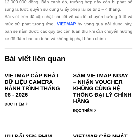
12.000.000 đồng. Bên cạnh đó, trường hợp này còn bị phạt bổ
sung là tước quyền sử dụng Giấy phép lái xe từ 2 – 4 tháng.
Bài viết trên đã cập nhật chi tiết về các lỗi chuyển hướng ô tô và
mức xử phạt tương ứng.
VIETMAP
hy vọng qua nội dung này,
bạn sẽ nắm được các quy tắc cần tuân thủ khi cần chuyển hướng
xe để đảm bảo an toàn và không bị phạt hành chính.
Bài viết liên quan
VIETMAP CẬP NHẬT
SẮM VIETMAP NGAY
DỮ LIỆU CAMERA
– NHẬN VOUCHER
HÀNH TRÌNH THÁNG
KHỦNG CÙNG HỆ
08 - 2026
THỐNG ĐẠI LÝ CHÍNH
HÃNG
ĐỌC THÊM
ĐỌC THÊM
ƯU ĐÃI 25% PHIM
VIETMAP CẬP NHẬT