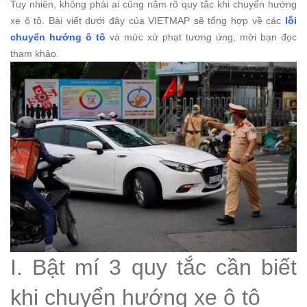
Tuy nhiên, không phải ai cũng nắm rõ quy tắc khi chuyển hướng
xe ô tô. Bài viết dưới đây của VIETMAP sẽ tổng hợp về các
lỗi
chuyển hướng ô tô
và mức xử phạt tương ứng, mời bạn đọc
tham khảo.
I. Bật mí 3 quy tắc cần biết
khi chuyển hướng xe ô tô