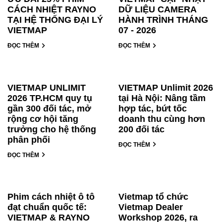
CÁCH NHIỆT RAYNO
DỮ LIỆU CAMERA
TẠI HỆ THỐNG ĐẠI LÝ
HÀNH TRÌNH THÁNG
VIETMAP
07 - 2026
ĐỌC THÊM
ĐỌC THÊM
VIETMAP UNLIMIT
VIETMAP Unlimit 2026
2026 TP.HCM quy tụ
tại Hà Nội: Nâng tầm
gần 300 đối tác, mở
hợp tác, bứt tốc
rộng cơ hội tăng
doanh thu cùng hơn
trưởng cho hệ thống
200 đối tác
phân phối
ĐỌC THÊM
ĐỌC THÊM
Phim cách nhiệt ô tô
Vietmap tổ chức
đạt chuẩn quốc tế:
Vietmap Dealer
VIETMAP & RAYNO
Workshop 2026, ra