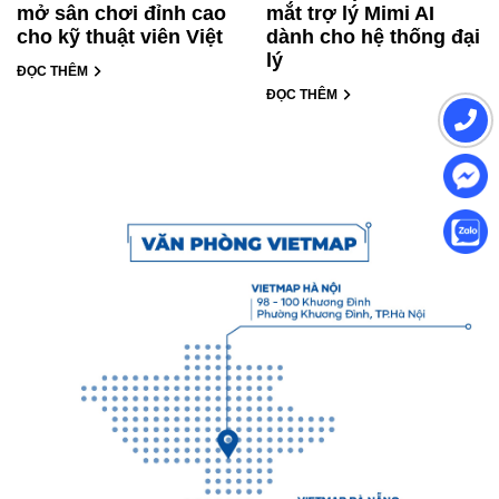
mở sân chơi đỉnh cao
mắt trợ lý Mimi AI
cho kỹ thuật viên Việt
dành cho hệ thống đại
lý
ĐỌC THÊM
ĐỌC THÊM