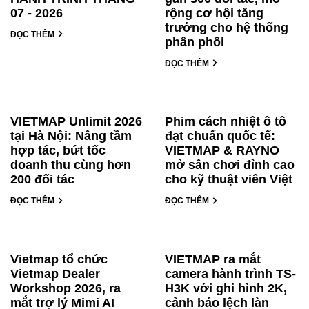
07 - 2026
rộng cơ hội tăng
trưởng cho hệ thống
ĐỌC THÊM
phân phối
ĐỌC THÊM
VIETMAP Unlimit 2026
Phim cách nhiệt ô tô
tại Hà Nội: Nâng tầm
đạt chuẩn quốc tế:
hợp tác, bứt tốc
VIETMAP & RAYNO
doanh thu cùng hơn
mở sân chơi đỉnh cao
200 đối tác
cho kỹ thuật viên Việt
ĐỌC THÊM
ĐỌC THÊM
Vietmap tổ chức
VIETMAP ra mắt
Vietmap Dealer
camera hành trình TS-
Workshop 2026, ra
H3K với ghi hình 2K,
mắt trợ lý Mimi AI
cảnh báo lệch làn