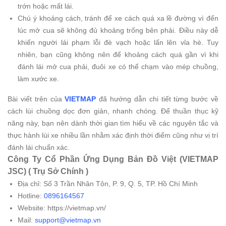
trớn hoặc mất lái.
Chú ý khoảng cách, tránh để xe cách quá xa lề đường vì đến
lúc mở cua sẽ không đủ khoảng trống bên phải. Điều này dễ
khiến người lái phạm lỗi đè vạch hoặc lấn lên vỉa hè. Tuy
nhiên, bạn cũng không nên để khoảng cách quá gần vì khi
đánh lái mở cua phải, đuôi xe có thể chạm vào mép chuồng,
làm xước xe.
Bài viết trên của
VIETMAP
đã hướng dẫn chi tiết từng bước về
cách lùi chuồng dọc đơn giản, nhanh chóng. Để thuần thục kỹ
năng này, bạn nên dành thời gian tìm hiểu về các nguyên tắc và
thực hành lùi xe nhiều lần nhằm xác định thời điểm cũng như vị trí
đánh lái chuẩn xác.
Công Ty Cổ Phần Ứng Dụng Bản Đồ Việt (VIETMAP
JSC) ( Trụ Sở Chính )
Địa chỉ: Số 3 Trần Nhân Tôn, P. 9, Q. 5, TP. Hồ Chí Minh
Hotline:
0896164567
Website: https://vietmap.vn/
Mail:
support@vietmap.vn