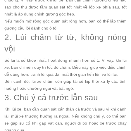
chuồng. Vì vậy, trước khi lùi xe, bạn cần chỉnh gương chiếu hậu
sao cho thu được tầm quan sát tốt nhất về lốp xe phía sau, tốt
nhất là áp dụng chỉnh gương góc hẹp.
Nếu muốn mở rộng góc quan sát rộng hơn, bạn có thể lắp thêm
gương cầu lồi dành cho ô tô.
2. Lùi chậm từ từ, không nóng
vội
Số lùi là số khỏe nhất, hoạt động nhanh hơn số 1. Vì vậy, khi lùi
xe, bạn chỉ nên duy trì tốc độ chậm. Điều này giúp việc điều chỉnh
dễ dàng hơn, tránh lùi quá đà, mất thời gian tiến lên và lùi lại.
Bên cạnh đó, lùi xe chậm còn giúp tài xế kịp thời xử lý các tình
huống hoặc chướng ngại vật bất ngờ.
3. Chú ý cả trước lẫn sau
Khi lùi xe, bạn cần quan sát cẩn thận cả trước và sau vì khi đánh
lái, mũi xe thường hướng ra ngoài. Nếu không chú ý, có thể bạn
sẽ gặp sự cố khi gặp vật cản, người đi bộ hoặc xe trước chạy
ngang qua.