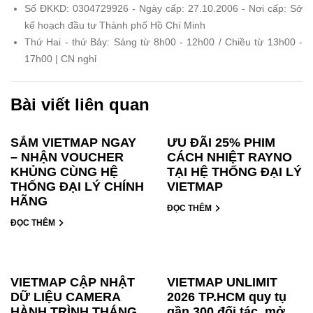
Số ĐKKD: 0304729926 - Ngày cấp: 27.10.2006 - Nơi cấp: Sở
kế hoạch đầu tư Thành phố Hồ Chí Minh
Thứ Hai - thứ Bảy: Sáng từ 8h00 - 12h00 / Chiều từ 13h00 -
17h00 | CN nghỉ
Bài viết liên quan
SẮM VIETMAP NGAY
ƯU ĐÃI 25% PHIM
– NHẬN VOUCHER
CÁCH NHIỆT RAYNO
KHỦNG CÙNG HỆ
TẠI HỆ THỐNG ĐẠI LÝ
THỐNG ĐẠI LÝ CHÍNH
VIETMAP
HÃNG
ĐỌC THÊM
ĐỌC THÊM
VIETMAP CẬP NHẬT
VIETMAP UNLIMIT
DỮ LIỆU CAMERA
2026 TP.HCM quy tụ
HÀNH TRÌNH THÁNG
gần 300 đối tác, mở