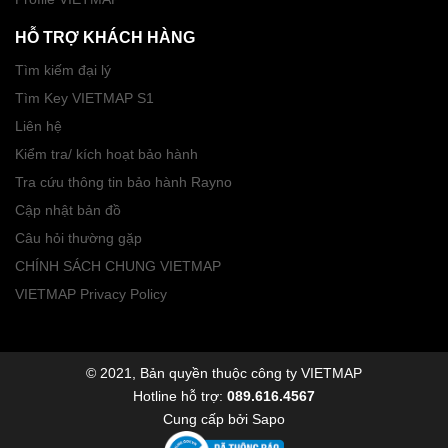
HỖ TRỢ KHÁCH HÀNG
Tìm kiếm đại lý
Tìm Key VIETMAP S1
Liên hệ
Kiểm tra/ kích hoạt bảo hành
Tra cứu thông tin bảo hành Rayno
Cập nhật bản đồ
Câu hỏi thường gặp
CHÍNH SÁCH CHUNG VIETMAP
VIETMAP Privacy Policy
© 2021, Bản quyền thuộc công ty VIETMAP
Hotline hỗ trợ:
089.616.4567
Cung cấp bởi
Sapo