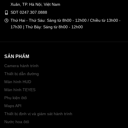
Xuân, TP. Hà Nội, Việt Nam
SDT 0247.307.0888
Thứ Hai - Thứ Sáu: Sáng từ 8h00 - 12h00 / Chiều từ 13h00 -
17h30 | Thứ Bảy: Sáng từ 8h00 - 12h00
SẢN PHẨM
Camera hành trình
Thiết bị dẫn đường
Màn hình HUD
Màn hình TEYES
Phụ kiện ôtô
Maps API
Thiết bị định vị và giám sát hành trình
Nước hoa ôtô