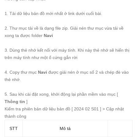
1. Tải dữ liệu bản đồ mới nhất ở link dưới cuối bài.
2. Thư mục tải về là dạng file zip. Giải nén thư mục vừa tải về
xong ta được folder
Navi
3. Dùng thẻ nhớ kết nối với máy tính. Khi này thẻ nhớ sẽ hiển thị
trên máy tính như một ổ cứng gắn rời
4. Copy thư mục
Navi
được giải nén ở mục số 2 và chép đè vào
thẻ nhớ.
5. Sau khi cài đặt xong, khởi động lại phần mềm vào mục [
Thông tin
]
Kiểm tra phiên bản dữ liệu bản đồ [ 2024 02 S01 ] > Cập nhật
thành công
STT
Mô tả