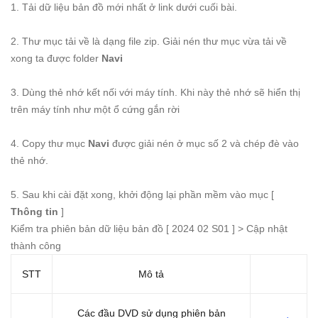
1. Tải dữ liệu bản đồ mới nhất ở link dưới cuối bài.
2. Thư mục tải về là dạng file zip. Giải nén thư mục vừa tải về
xong ta được folder
Navi
3. Dùng thẻ nhớ kết nối với máy tính. Khi này thẻ nhớ sẽ hiển thị
trên máy tính như một ổ cứng gắn rời
4. Copy thư mục
Navi
được giải nén ở mục số 2 và chép đè vào
thẻ nhớ.
5. Sau khi cài đặt xong, khởi động lại phần mềm vào mục [
Thông tin
]
Kiểm tra phiên bản dữ liệu bản đồ [ 2024 02 S01 ] > Cập nhật
thành công
STT
Mô tả
Các đầu DVD sử dụng phiên bản