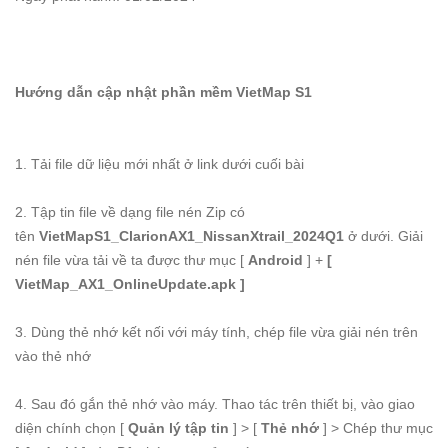
Hướng dẫn cập nhật phần mềm VietMap S1
1. Tải file dữ liệu mới nhất ở link dưới cuối bài
2. Tập tin file về dạng file nén Zip có
tên
VietMapS1_ClarionAX1_NissanXtrail_2024Q1
ở dưới. Giải
nén file vừa tải về ta được thư mục [
Android
] +
[
VietMap_AX1_OnlineUpdate.apk ]
3. Dùng thẻ nhớ kết nối với máy tính, chép file vừa giải nén trên
vào thẻ nhớ
4. Sau đó gắn thẻ nhớ vào máy. Thao tác trên thiết bị, vào giao
diện chính chọn [
Quản lý tập tin
] > [
Thẻ nhớ
] > Chép thư mục