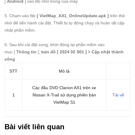
[
Android
] vào Bộ nhớ trong của máy
5. Chạm vào file
[ VietMap_AX1_OnlineUpdate.apk ]
trên thẻ
nhớ để tiến hành cài đặt. Thiết bị tự động chạy và hoàn tất cập
nhật phần mềm.
6. Sau khi cài đặt xong, khởi động lại phần mềm vào
mục [
Thông tin
],
bản đồ [ 2024 02 S01 ] > Cập nhật thành
công
STT
Mô tả
Các đầu DVD Clarion AX1 trên xe
1
Nissan X-Trail sử dụng phiên bản
Tải về
VietMap S1
Bài viết liên quan