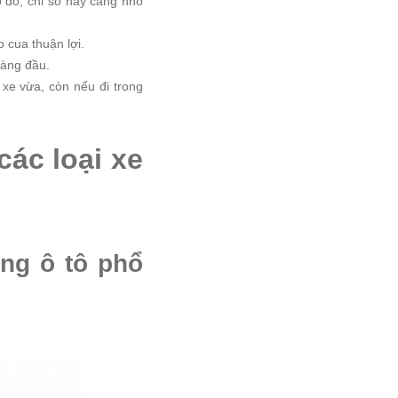
o đó, chỉ số này càng nhỏ
 cua thuận lợi.
hàng đầu.
xe vừa, còn nếu đi trong
các loại xe
òng ô tô phổ