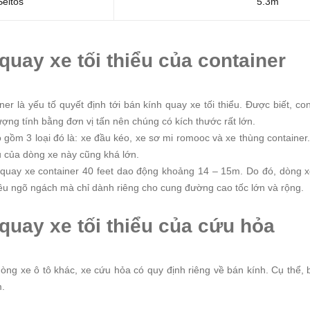
Seltos
5.3m
quay xe tối thiểu của container
ner là yếu tố quyết định tới bán kính quay xe tối thiểu. Được biết, co
ượng tính bằng đơn vị tấn nên chúng có kích thước rất lớn.
o gồm 3 loại đó là: xe đầu kéo, xe sơ mi romooc và xe thùng container.
ểu của dòng xe này cũng khá lớn.
quay xe container 40 feet dao động khoảng 14 – 15m. Do đó, dòng 
u ngõ ngách mà chỉ dành riêng cho cung đường cao tốc lớn và rộng.
 quay xe tối thiểu của cứu hỏa
ng xe ô tô khác, xe cứu hỏa có quy định riêng về bán kính. Cụ thể, b
m.