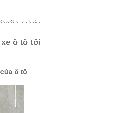
i sẽ dao động trong khoảng
xe ô tô tối
của ô tô