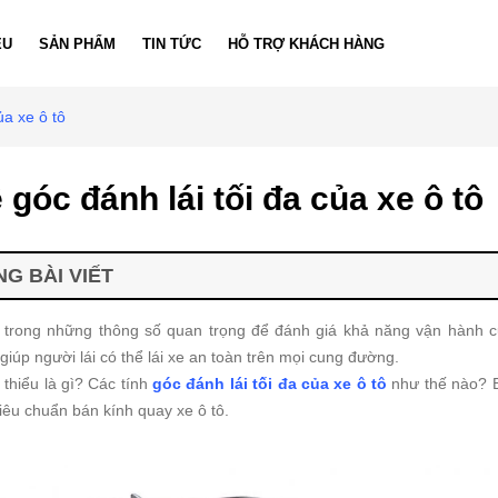
ỆU
SẢN PHẨM
TIN TỨC
HỖ TRỢ KHÁCH HÀNG
ủa xe ô tô
 góc đánh lái tối đa của xe ô tô
G BÀI VIẾT
 trong những thông số quan trọng để đánh giá khả năng vận hành củ
iúp người lái có thể lái xe an toàn trên mọi cung đường.
 thiểu là gì? Các tính
góc đánh lái tối đa của xe ô tô
như thế nào? B
iêu chuẩn bán kính quay xe ô tô.