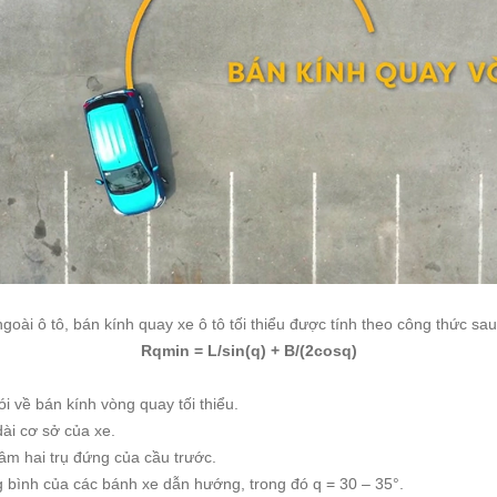
goài ô tô, bán kính quay xe ô tô tối thiểu được tính theo công thức sau
Rqmin = L/sin(q) + B/(2cosq)
ói về bán kính vòng quay tối thiểu.
dài cơ sở của xe.
tâm hai trụ đứng của cầu trước.
ng bình của các bánh xe dẫn hướng, trong đó q = 30 – 35°.