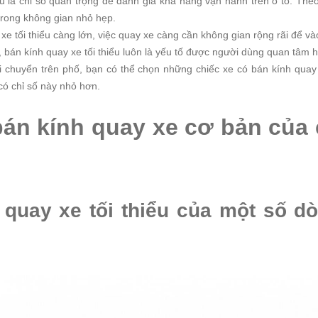
ểu là chỉ số quan trọng để đánh giá khả năng vận hành trên ô tô. The
trong không gian nhỏ hẹp.
xe tối thiểu càng lớn, việc quay xe càng cần không gian rộng rãi để vào
ô, bán kính quay xe tối thiểu luôn là yếu tố được người dùng quan tâm 
i chuyển trên phố, bạn có thể chọn những chiếc xe có bán kính quay 
có chỉ số này nhỏ hơn.
 bán kính quay xe cơ bản của 
 quay xe tối thiểu của một số d