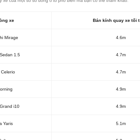
y xe của một số số dòng ô tô phổ biến mà bạn có thể tham khảo:
òng xe
Bán kính quay xe tối 
hi Mirage
4.6m
Sedan 1.5
4.7m
 Celerio
4.7m
orning
4.9m
Grand i10
4.9m
a Yaris
5.1m