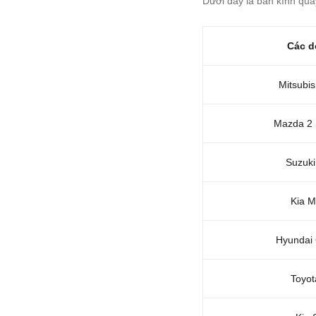
Dưới đây là bán kính qua
Các d
Mitsubis
Mazda 2 
Suzuki
Kia M
Hyundai 
Toyot