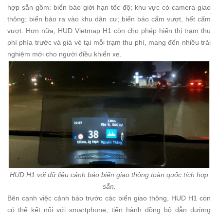
hợp sẵn gồm: biển báo giới hạn tốc độ; khu vực có camera giao
thông; biển báo ra vào khu dân cư; biển báo cấm vượt, hết cấm
vượt. Hơn nữa, HUD Vietmap H1 còn cho phép hiển thị trạm thu
phí phía trước và giá vé tại mỗi trạm thu phí, mang đến nhiều trải
nghiệm mới cho người điều khiển xe.
HUD H1 với dữ liệu cảnh báo biển giao thông toàn quốc tích hợp
sẵn.
Bên cạnh việc cảnh báo trước các biển giao thông, HUD H1 còn
có thể kết nối với smartphone, tiến hành đồng bộ dẫn đường