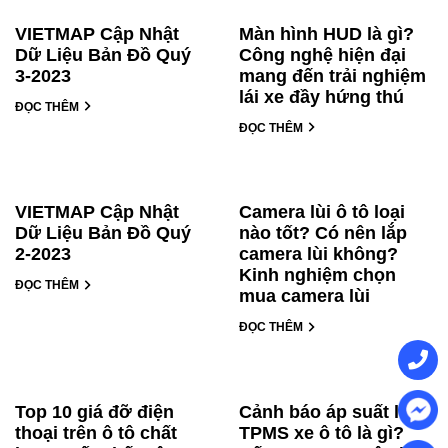
VIETMAP Cập Nhật
Màn hình HUD là gì?
Dữ Liệu Bản Đồ Quý
Công nghệ hiện đại
3-2023
mang đến trải nghiệm
lái xe đầy hứng thú
ĐỌC THÊM
ĐỌC THÊM
VIETMAP Cập Nhật
Camera lùi ô tô loại
Dữ Liệu Bản Đồ Quý
nào tốt? Có nên lắp
2-2023
camera lùi không?
Kinh nghiệm chọn
ĐỌC THÊM
mua camera lùi
ĐỌC THÊM
Top 10 giá đỡ điện
Cảnh báo áp suất lốp
thoại trên ô tô chất
TPMS xe ô tô là gì?