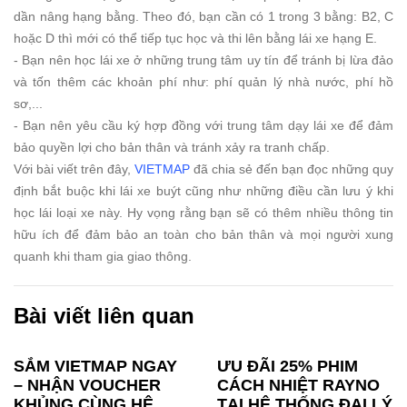
dần nâng hạng bằng. Theo đó, bạn cần có 1 trong 3 bằng: B2, C
hoặc D thì mới có thể tiếp tục học và thi lên bằng lái xe hạng E.
- Bạn nên học lái xe ở những trung tâm uy tín để tránh bị lừa đảo
và tốn thêm các khoản phí như: phí quản lý nhà nước, phí hồ
sơ,...
- Bạn nên yêu cầu ký hợp đồng với trung tâm dạy lái xe để đảm
bảo quyền lợi cho bản thân và tránh xảy ra tranh chấp.
Với bài viết trên đây,
VIETMAP
đã chia sẻ đến bạn đọc những quy
định bắt buộc khi lái xe buýt cũng như những điều cần lưu ý khi
học lái loại xe này. Hy vọng rằng bạn sẽ có thêm nhiều thông tin
hữu ích để đảm bảo an toàn cho bản thân và mọi người xung
quanh khi tham gia giao thông.
Bài viết liên quan
SẮM VIETMAP NGAY
ƯU ĐÃI 25% PHIM
– NHẬN VOUCHER
CÁCH NHIỆT RAYNO
KHỦNG CÙNG HỆ
TẠI HỆ THỐNG ĐẠI LÝ