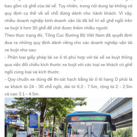
bao gồm cả ghế của tài xế. Tuy nhiên, trong nội dung lại không có
quy định cụ thể về số chỗ đứng dành cho hành khách. Vì vậy,
nhiều doanh nghiệp kinh doanh vận tải đã bố trí số ghế ngồi trên
xe buýt ít hơn 30 ghế để chở được thêm nhiều người.
Theo thực trạng đó, Tổng Cục Đường Bộ Việt Nam đã quyết định
đưa ra những quy định dành riêng cho các doanh nghiệp vận tải
xe buýt như sau:
- Phân loại giấy phép lái xe ô tô phù hợp với tài xế xe buýt thông
qua việc đối chiếu kích thước xe buýt với các loại xe khách có ghế
ngồi cùng loại và kích thước.
- Quy chuẩn xe dùng để thi sát hạch bằng lái ô tô hạng D phải là
xe khách từ 24 - 30 chỗ ngồi, dài từ 6.2 - 7.5m, rộng từ 2 - 2.5m
và cao 3.1 - 4.5m.