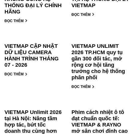
THỐNG ĐẠI LÝ CHÍNH
VIETMAP
HÃNG
ĐỌC THÊM
ĐỌC THÊM
VIETMAP CẬP NHẬT
VIETMAP UNLIMIT
DỮ LIỆU CAMERA
2026 TP.HCM quy tụ
HÀNH TRÌNH THÁNG
gần 300 đối tác, mở
07 - 2026
rộng cơ hội tăng
trưởng cho hệ thống
ĐỌC THÊM
phân phối
ĐỌC THÊM
VIETMAP Unlimit 2026
Phim cách nhiệt ô tô
tại Hà Nội: Nâng tầm
đạt chuẩn quốc tế:
hợp tác, bứt tốc
VIETMAP & RAYNO
doanh thu cùng hơn
mở sân chơi đỉnh cao