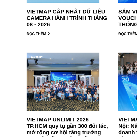
VIETMAP CẬP NHẬT DỮ LIỆU
SẮM V
CAMERA HÀNH TRÌNH THÁNG
VOUCH
08 - 2026
THỐNG
ĐỌC THÊM
ĐỌC THÊ
VIETMAP UNLIMIT 2026
VIETMA
TP.HCM quy tụ gần 300 đối tác,
Nội: N
mở rộng cơ hội tăng trưởng
doanh 