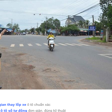
gian thay lốp xe
ô tô chuẩn xác
 ô tô số tự động
đơn giản, đúng kỹ thuật