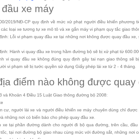
y đầu xe máy
00/2019/NĐ-CP quy định về mức xử phạt người điều khiển phương ti
 các loại xe tương tự xe mô tô và xe gắn máy vi phạm quy tắc giao th
ịnh: Lỗi vi phạm quay đầu xe tại những nơi không được quay đầu xe, s
ịnh: Hành vi quay đầu xe trong hầm đường bộ sẽ bị xử phạt từ 600.0
h vi quay đầu xe không đúng quy định gây tai nạn giao thông sẽ bị 
ời vi phạm sẽ bị tước quyền sử dụng Giấy phép lái xe từ 2 - 4 tháng.
 địa điểm nào không được quay
 3 và Khoản 4 Điều 15 Luật Giao thông đường bộ 2008:
xe
n cư, người lái xe và người điều khiển xe máy chuyên dùng chỉ được
và những nơi có biển báo cho phép quay đầu xe.
 xe tại phần đường dành cho người đi bộ qua đường, trên cầu, đầu
tốc, tại nơi đường bộ giao nhau cùng mức với đường sắt, những nơi 