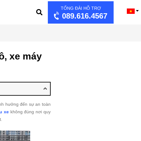
TỔNG ĐÀI HỖ TRỢ
089.616.4567
tô, xe máy
nh hưởng đến sự an toàn
u xe
không đúng nơi quy
t.