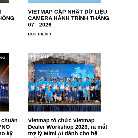
H
VIETMAP CẬP NHẬT DỮ LIỆU
THỐNG
CAMERA HÀNH TRÌNH THÁNG
07 - 2026
ĐỌC THÊM
t chuẩn
Vietmap tổ chức Vietmap
AYNO
Dealer Workshop 2026, ra mắt
ho kỹ
trợ lý Mimi AI dành cho hệ