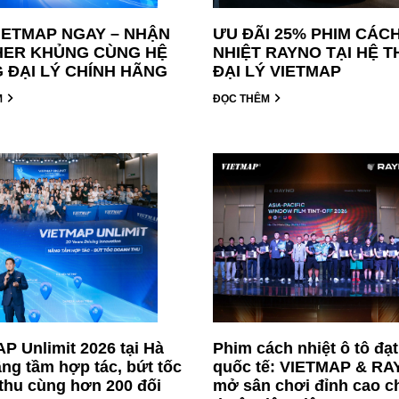
IETMAP NGAY – NHẬN
ƯU ĐÃI 25% PHIM CÁC
ER KHỦNG CÙNG HỆ
NHIỆT RAYNO TẠI HỆ 
 ĐẠI LÝ CHÍNH HÃNG
ĐẠI LÝ VIETMAP
M
ĐỌC THÊM
P Unlimit 2026 tại Hà
Phim cách nhiệt ô tô đạ
âng tầm hợp tác, bứt tốc
quốc tế: VIETMAP & R
thu cùng hơn 200 đối
mở sân chơi đỉnh cao c