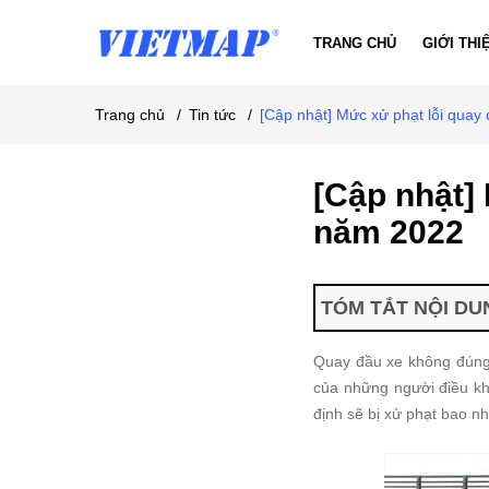
TRANG CHỦ
GIỚI THI
Trang chủ
/
Tin tức
/
[Cập nhật] Mức xử phạt lỗi quay
[Cập nhật] 
năm 2022
TÓM TẮT NỘI DUN
Quay đầu xe không đúng 
của những người điều kh
định sẽ bị xử phạt bao nh