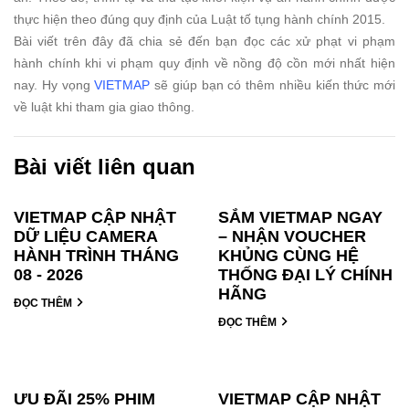
thực hiện theo đúng quy định của Luật tố tụng hành chính 2015.
Bài viết trên đây đã chia sẻ đến bạn đọc các xử phạt vi phạm
hành chính khi vi phạm quy định về nồng độ cồn mới nhất hiện
nay. Hy vọng
VIETMAP
sẽ giúp bạn có thêm nhiều kiến thức mới
về luật khi tham gia giao thông.
Bài viết liên quan
VIETMAP CẬP NHẬT
SẮM VIETMAP NGAY
DỮ LIỆU CAMERA
– NHẬN VOUCHER
HÀNH TRÌNH THÁNG
KHỦNG CÙNG HỆ
08 - 2026
THỐNG ĐẠI LÝ CHÍNH
HÃNG
ĐỌC THÊM
ĐỌC THÊM
ƯU ĐÃI 25% PHIM
VIETMAP CẬP NHẬT