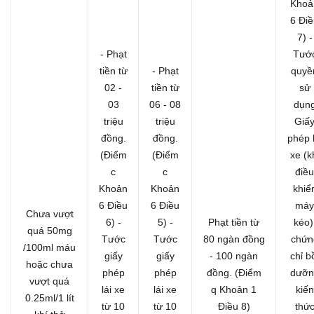
Khoả
6 Đi
7)
-
- Phạt
Tướ
tiền từ
- Phạt
quyề
02 -
tiền từ
sử
03
06 - 08
dụn
triệu
triệu
Giấ
đồng.
đồng.
phép l
(Điểm
(Điểm
xe (k
c
c
điều
Khoản
Khoản
khiể
6 Điều
6 Điều
máy
Chưa vượt
6)
-
5)
-
Phạt tiền từ
kéo)
quá 50mg
Tước
Tước
80 ngàn đồng
chứn
/100ml máu
giấy
giấy
- 100 ngàn
chỉ b
hoặc chưa
phép
phép
đồng. (Điểm
dưỡn
vượt quá
lái xe
lái xe
q Khoản 1
kiến
0.25ml/1 lít
từ 10
từ 10
Điều 8)
thứ