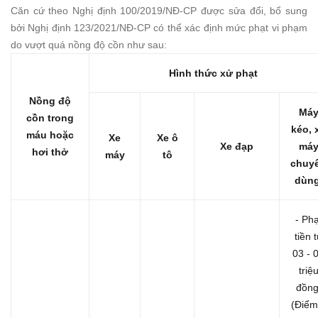
Căn cứ theo Nghị định 100/2019/NĐ-CP được sửa đổi, bổ sung
bởi Nghị định 123/2021/NĐ-CP có thể xác định mức phạt vi phạm
do vượt quá nồng độ cồn như sau:
Hình thức xử phạt
Nồng độ
Má
cồn trong
kéo, 
máu hoặc
Xe
Xe ô
Xe đạp
má
hơi thở
máy
tô
chuy
dùn
- Phạ
tiền 
03 - 
triệ
đồng
(Điểm