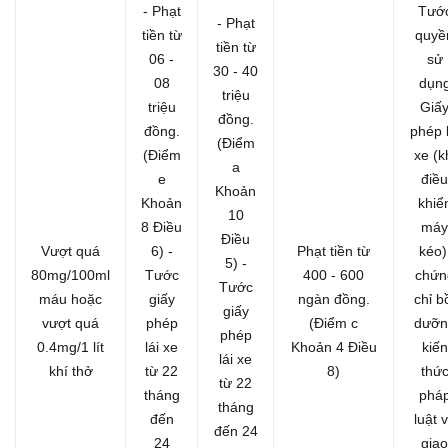
- Phạt
Tướ
- Phạt
tiền từ
quyề
tiền từ
06 -
sử
30 - 40
08
dụn
triệu
triệu
Giấ
đồng.
đồng.
phép l
(Điểm
(Điểm
xe (k
a
e
điều
Khoản
Khoản
khiể
10
8 Điều
máy
Điều
Vượt quá
6)
-
Phạt tiền từ
kéo)
5)
-
80mg/100ml
Tước
400 - 600
chứn
Tước
máu hoặc
giấy
ngàn đồng.
chỉ b
giấy
vượt quá
phép
(Điểm c
dưỡn
phép
0.4mg/1 lít
lái xe
Khoản 4 Điều
kiến
lái xe
khí thở
từ 22
8)
thứ
từ 22
tháng
phá
tháng
đến
luật 
đến 24
24
giao