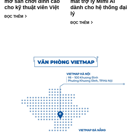
mở sân chơi đỉnh cao
mắt trợ lý Mimi AI
cho kỹ thuật viên Việt
dành cho hệ thống đại
lý
ĐỌC THÊM
ĐỌC THÊM