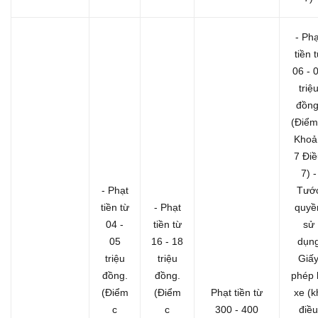
- Phạ
tiền 
06 - 
triệ
đồng
(Điểm
Khoả
7 Đi
7)
-
- Phạt
Tướ
tiền từ
- Phạt
quyề
04 -
tiền từ
sử
05
16 - 18
dụn
triệu
triệu
Giấ
đồng.
đồng.
phép l
(Điểm
(Điểm
Phạt tiền từ
xe (k
c
c
300 - 400
điều