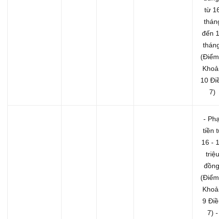
từ 1
thán
đến 
tháng
(Điểm
Khoả
10 Đi
7)
- Phạ
tiền 
16 - 
triệ
đồng
(Điểm
Khoả
9 Đi
7)
-