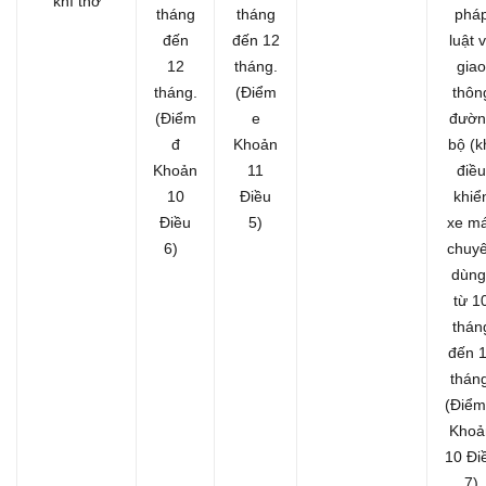
khí thở
tháng
tháng
phá
đến
đến 12
luật 
12
tháng.
giao
tháng.
(Điểm
thôn
(Điểm
e
đườn
đ
Khoản
bộ (k
Khoản
11
điều
10
Điều
khiể
Điều
5)
xe m
6)
chuy
dùng
từ 1
thán
đến 
tháng
(Điểm
Khoả
10 Đi
7)