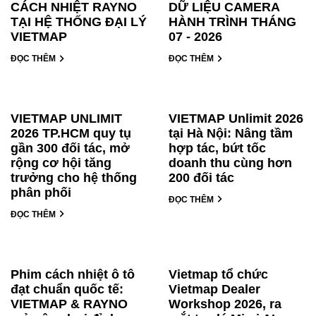
CÁCH NHIỆT RAYNO
DỮ LIỆU CAMERA
TẠI HỆ THỐNG ĐẠI LÝ
HÀNH TRÌNH THÁNG
VIETMAP
07 - 2026
ĐỌC THÊM
ĐỌC THÊM
VIETMAP UNLIMIT
VIETMAP Unlimit 2026
2026 TP.HCM quy tụ
tại Hà Nội: Nâng tầm
gần 300 đối tác, mở
hợp tác, bứt tốc
rộng cơ hội tăng
doanh thu cùng hơn
trưởng cho hệ thống
200 đối tác
phân phối
ĐỌC THÊM
ĐỌC THÊM
Phim cách nhiệt ô tô
Vietmap tổ chức
đạt chuẩn quốc tế:
Vietmap Dealer
VIETMAP & RAYNO
Workshop 2026, ra