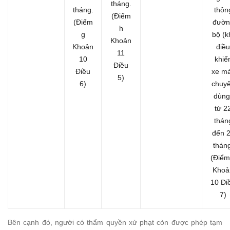
tháng.
tháng.
thôn
(Điểm
(Điểm
đườn
h
g
bộ (k
Khoản
Khoản
điều
11
10
khiể
Điều
Điều
xe m
5)
6)
chuy
dùng
từ 2
thán
đến 
tháng
(Điểm
Khoả
10 Đi
7)
Bên cạnh đó, người có thẩm quyền xử phạt còn được phép tạm