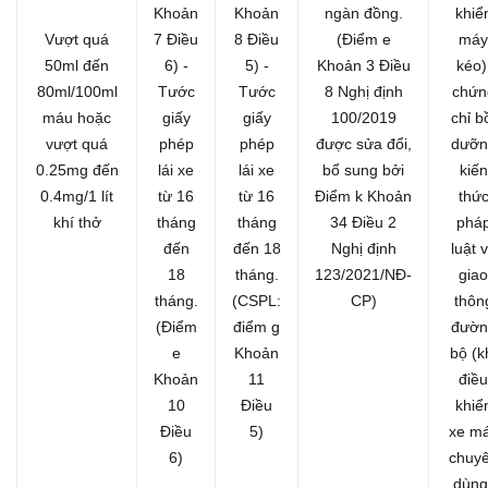
Khoản
Khoản
ngàn đồng.
khiể
Vượt quá
7 Điều
8 Điều
(Điểm e
máy
50ml đến
6)
-
5)
-
Khoản 3 Điều
kéo)
80ml/100ml
Tước
Tước
8 Nghị định
chứn
máu hoặc
giấy
giấy
100/2019
chỉ b
vượt quá
phép
phép
được sửa đổi,
dưỡn
0.25mg đến
lái xe
lái xe
bổ sung bởi
kiến
0.4mg/1 lít
từ 16
từ 16
Điểm k Khoản
thứ
khí thở
tháng
tháng
34 Điều 2
phá
đến
đến 18
Nghị định
luật 
18
tháng.
123/2021/NĐ-
giao
tháng.
(CSPL:
CP)
thôn
(Điểm
điểm g
đườn
e
Khoản
bộ (k
Khoản
11
điều
10
Điều
khiể
Điều
5)
xe m
6)
chuy
dùng