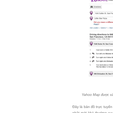
Yahoo Map được xây
Đây là bản đồ trực tuyế
nhật mới khá thường xuy