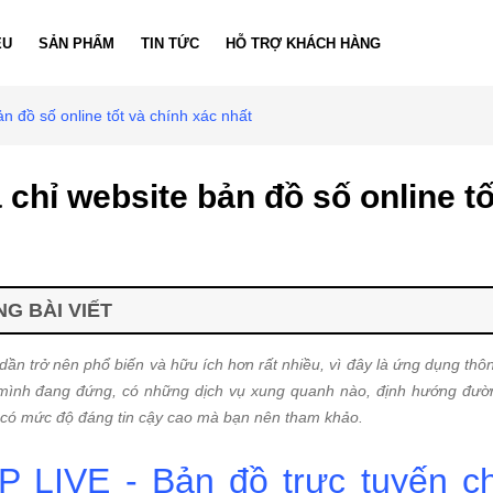
ỆU
SẢN PHẨM
TIN TỨC
HỖ TRỢ KHÁCH HÀNG
ản đồ số online tốt và chính xác nhất
 chỉ website bản đồ số online tố
G BÀI VIẾT
ần trở nên phổ biến và hữu ích hơn rất nhiều, vì đây là ứng dụng th
a mình đang đứng, có những dịch vụ xung quanh nào, định hướng đườn
 có mức độ đáng tin cậy cao mà bạn nên tham khảo.
 LIVE - Bản đồ trực tuyến c