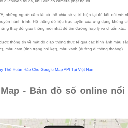
 độ di chuyển tối đa, khu vực có camera phạt nguội…
những người cầm lái có thể chia sẻ vị trí hiện tại để kết nối với 
uyến hành trình. Hệ thống dữ liệu trực tuyến của ứng dụng không ch
hững thay đổi giao thông mới nhất để tìm đường hợp lý và chuẩn xác.
 được thông tin về mật độ giao thông thực tế qua các hình ảnh màu sắc
c), màu cam (tình trạng hơi kẹt), màu xanh (đường đi thông thoáng).
ay Thế Hoàn Hảo Cho Google Map API Tại Việt Nam
 Map - Bản đồ số online nổi 