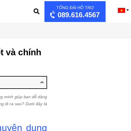
TỔNG ĐÀI HỖ TRỢ
089.616.4567
t và chính
ông minh giúp bạn dễ dàng
g đi ra sao? Dưới đây là
huyên dụng