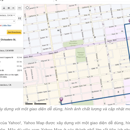
 dựng với một giao diện dễ dùng, hình ảnh chất lượng và cập nhật m
n của Yahoo!, Yahoo Map được xây dựng với một giao diện dễ dùng, hì
ên. Mặc dù việc xem Yahoo Map ở các thành phố lớn rất tiện ích n