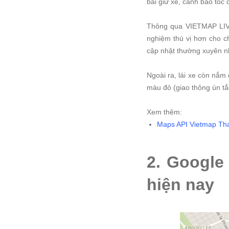
bãi giữ xe, cảnh báo tốc
Thông qua VIETMAP LIVE, 
nghiệm thú vị hơn cho ch
cập nhật thường xuyên n
Ngoài ra, lái xe còn nắm
màu đỏ (giao thông ùn tắ
Xem thêm:
Maps API Vietmap Th
2. Google
hiện nay