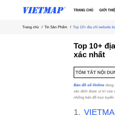
TRANG CHỦ
GIỚI THI
Trang chủ
/
Tin Sản Phẩm
/
Top 10+ địa chỉ website b
Top 10+ địa
xác nhất
TÓM TẮT NỘI DUN
Bản đồ số Online
đang d
xác định được vị trí củ
những bản đồ trực tuyến
1.
VIETMAP