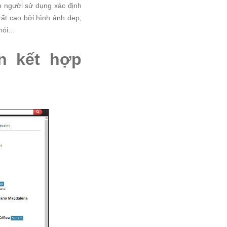
p người sử dụng xác định
t cao bởi hình ảnh đẹp,
 nói…
ến kết hợp