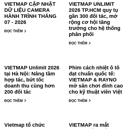
VIETMAP CẬP NHẬT
VIETMAP UNLIMIT
DỮ LIỆU CAMERA
2026 TP.HCM quy tụ
HÀNH TRÌNH THÁNG
gần 300 đối tác, mở
07 - 2026
rộng cơ hội tăng
trưởng cho hệ thống
ĐỌC THÊM
phân phối
ĐỌC THÊM
VIETMAP Unlimit 2026
Phim cách nhiệt ô tô
tại Hà Nội: Nâng tầm
đạt chuẩn quốc tế:
hợp tác, bứt tốc
VIETMAP & RAYNO
doanh thu cùng hơn
mở sân chơi đỉnh cao
200 đối tác
cho kỹ thuật viên Việt
ĐỌC THÊM
ĐỌC THÊM
Vietmap tổ chức
VIETMAP ra mắt