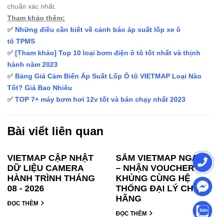
chuẩn xác nhất.
Tham khảo thêm:
✅
Những điều cần biết về cảnh báo áp suất lốp xe ô
tô TPMS
✅
[Tham khảo] Top 10 loại bơm điện ô tô tốt nhất và thịnh
hành năm 2023
✅
Bảng Giá Cảm Biến Áp Suất Lốp Ô tô VIETMAP Loại Nào
Tốt? Giá Bao Nhiêu
✅
TOP 7+ máy bơm hơi 12v tốt và bán chạy nhất 2023
Bài viết liên quan
VIETMAP CẬP NHẬT
SẮM VIETMAP NGAY
DỮ LIỆU CAMERA
– NHẬN VOUCHER
HÀNH TRÌNH THÁNG
KHỦNG CÙNG HỆ
08 - 2026
THỐNG ĐẠI LÝ CHÍNH
HÃNG
ĐỌC THÊM
ĐỌC THÊM