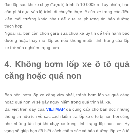
đảo lốp sau khi xe chạy được lộ trình là 10.000km. Tuy nhiên, bạn
cần phải dựa vào lộ trình di chuyển thực tế của xe trong các điều
kiện môi trường khác nhau để đưa ra phương án bảo dưỡng
thích hợp.
Ngoài ra, bạn cần chọn gara sửa chữa xe uy tín để tiến hành bảo
dưỡng hoặc thay mới lốp xe nếu không muốn tình trạng của lốp
xe trở nên nghiêm trọng hơn.
4. Không bơm lốp xe ô tô quá
căng hoặc quá non
Bạn nên bơm lốp xe căng vừa phải, tránh bơm lốp xe quá căng
hoặc quá non vì sẽ gây nguy hiểm trong quá trình lái xe.
Bài viết trên đây của
VIETMAP
đã cung cấp cho bạn đọc những
thông tin hữu ích về các cách kiểm tra lốp xe ô tô bị non hơi cũng
như những tác hại khi chạy xe trong tình trạng lốp non hơi. Hy
vọng sẽ giúp bạn đã biết cách chăm sóc và bảo dưỡng lốp xe ô tô