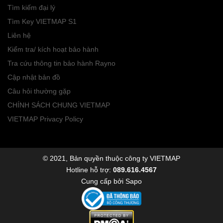
Tìm kiếm đại lý
Tìm Key VIETMAP S1
Liên hệ
Kiểm tra/ kích hoạt bảo hành
Tra cứu thông tin bảo hành Rayno
Cập nhật bản đồ
Câu hỏi thường gặp
CHÍNH SÁCH CHUNG VIETMAP
VIETMAP Privacy Policy
© 2021, Bản quyền thuộc công ty VIETMAP
Hotline hỗ trợ:
089.616.4567
Cung cấp bởi
Sapo