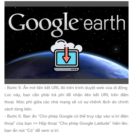
- Bước 5: Ấn mở liên kết URL đó trên trình duyệt web của di động.
Lúc này, bạn cần phải trả phí để nhận liên kết URL trên điện
thoại. Mức phí giữa các nhà mạng sẽ có sự chênh lệch do chính
sách từng bên.
- Bước 6: Bạn ấn “Cho phép Google có thể truy cập vào vị trí điện
thoại” của bạn >> Hộp thoại “Cho phép Google Latitude” hiện lên,
bạn ấn nút “Có” để xem vị trí.