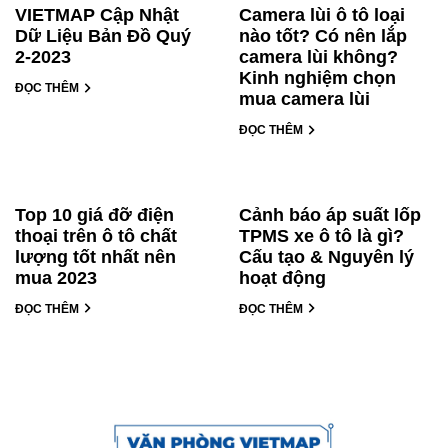
VIETMAP Cập Nhật
Camera lùi ô tô loại
Dữ Liệu Bản Đồ Quý
nào tốt? Có nên lắp
2-2023
camera lùi không?
Kinh nghiệm chọn
ĐỌC THÊM
mua camera lùi
ĐỌC THÊM
Top 10 giá đỡ điện
Cảnh báo áp suất lốp
thoại trên ô tô chất
TPMS xe ô tô là gì?
lượng tốt nhất nên
Cấu tạo & Nguyên lý
mua 2023
hoạt động
ĐỌC THÊM
ĐỌC THÊM