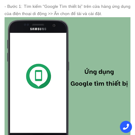
- Bước 1: Tìm kiếm “Google Tìm thiết bị” trên cửa hàng ứng dụng
của điện thoại di động >> Ấn chọn để tải và cài đặt.