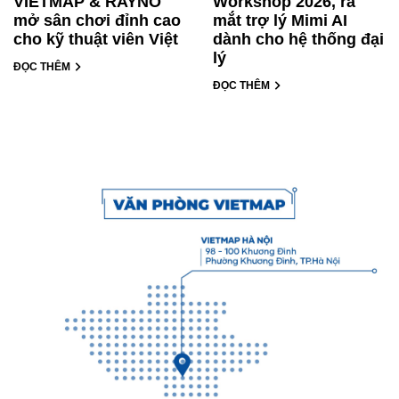
VIETMAP & RAYNO
Workshop 2026, ra
mở sân chơi đỉnh cao
mắt trợ lý Mimi AI
cho kỹ thuật viên Việt
dành cho hệ thống đại
lý
ĐỌC THÊM
ĐỌC THÊM