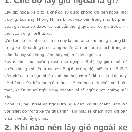
1. Chế độ lấy gió ngoài là gì?
Lấy gió ngoài xe ô tô là chế độ sử dụng không khí bên ngoài môi
trường. Lúc này, không khí sẽ bị hút vào bên trong nhờ bộ phận
quạt gió, sau đó được lọc bụi bẩn thông qua lớp lọc gió trước khi
thổi vào trong nội thất xe.
Ưu điểm lớn nhất của chế độ này là tạo ra sự lưu thông không khí
trong xe. Điều đó giúp cho người lái và mọi hành khách trong xe
luôn đủ oxy và không cảm thấy mệt mỏi khi ngồi lâu.
Tuy nhiên, nếu thường xuyên sử dụng chế độ lấy gió ngoài sẽ
khiến không khí bên trong xe dễ bị ô nhiễm, đặc biệt là khi ô tô đi
vào những khu vực nhiều khói bụi hay có mùi khó chịu. Lúc này,
hệ thống điều hòa lọc gió không thể lọc sạch và khử mùi hoàn
toàn, khiến người ngồi trong khoang lái sẽ ngửi được những mùi
này.
Ngoài ra, nếu nhiệt độ ngoài trời quá cao, có sự chênh lệch lớn
với nhiệt độ trong xe thì quá trình làm mát sẽ chậm hơn khi bạn
chọn chế độ lấy gió này.
2. Khi nào nên lấy gió ngoài xe