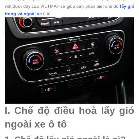
viết dưới đây của VIETMAP sẽ giúp bạn phân biệt chế độ
lấy gió
trong và ngoài xe
ô tô.
I. Chế độ điều hoà lấy gió
ngoài xe ô tô