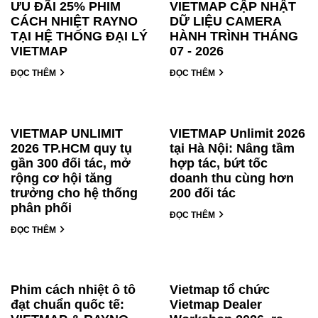
ƯU ĐÃI 25% PHIM
VIETMAP CẬP NHẬT
CÁCH NHIỆT RAYNO
DỮ LIỆU CAMERA
TẠI HỆ THỐNG ĐẠI LÝ
HÀNH TRÌNH THÁNG
VIETMAP
07 - 2026
ĐỌC THÊM
ĐỌC THÊM
VIETMAP UNLIMIT
VIETMAP Unlimit 2026
2026 TP.HCM quy tụ
tại Hà Nội: Nâng tầm
gần 300 đối tác, mở
hợp tác, bứt tốc
rộng cơ hội tăng
doanh thu cùng hơn
trưởng cho hệ thống
200 đối tác
phân phối
ĐỌC THÊM
ĐỌC THÊM
Phim cách nhiệt ô tô
Vietmap tổ chức
đạt chuẩn quốc tế:
Vietmap Dealer