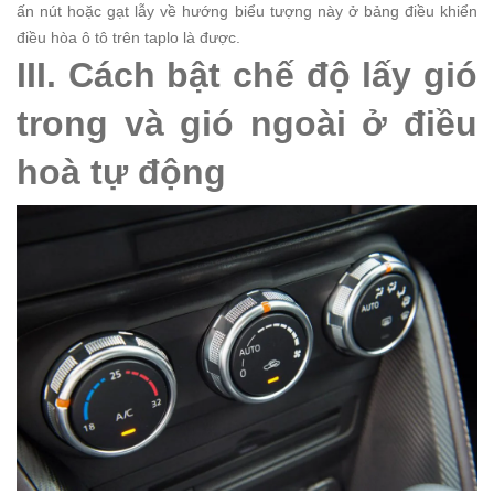
ấn nút hoặc gạt lẫy về hướng biểu tượng này ở bảng điều khiển
điều hòa ô tô trên taplo là được.
III. Cách bật chế độ lấy gió
trong và gió ngoài ở điều
hoà tự động