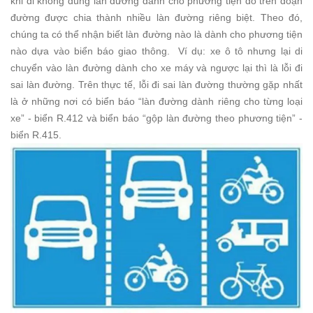
khi đi không đúng làn đường dành cho phương tiện đó trên đoạn
đường được chia thành nhiều làn đường riêng biệt. Theo đó,
chúng ta có thể nhận biết làn đường nào là dành cho phương tiện
nào dựa vào biển báo giao thông.
Ví dụ: xe ô tô nhưng lại di
chuyển vào làn đường dành cho xe máy và ngược lại thì là lỗi đi
sai làn đường.
Trên thực tế, lỗi đi sai làn đường thường gặp nhất
là ở những nơi có biển báo “làn đường dành riêng cho từng loại
xe” - biển R.412 và biển báo “gộp làn đường theo phương tiện” -
biển R.415.