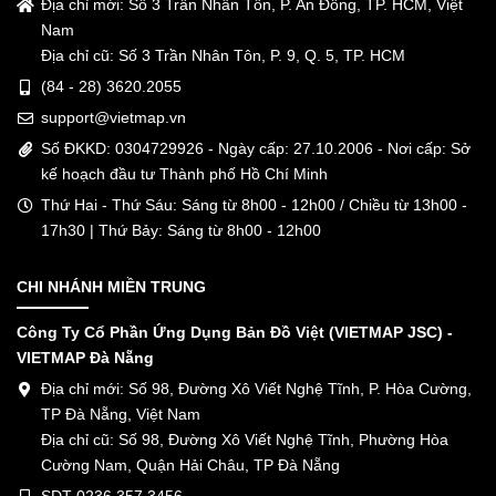
Địa chỉ mới: Số 3 Trần Nhân Tôn, P. An Đông, TP. HCM, Việt
Nam
Địa chỉ cũ: Số 3 Trần Nhân Tôn, P. 9, Q. 5, TP. HCM
(84 - 28) 3620.2055
support@vietmap.vn
Số ĐKKD: 0304729926 - Ngày cấp: 27.10.2006 - Nơi cấp: Sở
kế hoạch đầu tư Thành phố Hồ Chí Minh
Thứ Hai - Thứ Sáu: Sáng từ 8h00 - 12h00 / Chiều từ 13h00 -
17h30 | Thứ Bảy: Sáng từ 8h00 - 12h00
CHI NHÁNH MIỀN TRUNG
Công Ty Cổ Phần Ứng Dụng Bản Đồ Việt (VIETMAP JSC) -
VIETMAP Đà Nẵng
Địa chỉ mới: Số 98, Đường Xô Viết Nghệ Tĩnh, P. Hòa Cường,
TP Đà Nẵng, Việt Nam
Địa chỉ cũ: Số 98, Đường Xô Viết Nghệ Tĩnh, Phường Hòa
Cường Nam, Quận Hải Châu, TP Đà Nẵng