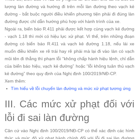
lượng làn đường và hướng đi trên mỗi làn đường theo vạch kẻ
đường - bắt buộc người điều khiển phương tiện phải đi đúng làn
đường được chỉ dẫn hướng phù hợp với hành trình của xe.
Ngoài ra, biển báo R.411 phải được kết hợp cùng vạch kẻ đường
- vạch 1.18 thì mới có hiệu lực xử phạt. Vì thế, trên những đoạn
đường có biển báo R.411 và vạch kẻ đường 1.18, nếu lái xe
muốn điều khiển xe rẽ trái hay rẽ phải mà lại đi vào làn có vạch
mũi tên đi thẳng thì phạm lỗi “không chấp hành hiệu lệnh, chỉ dẫn
của biển báo hiệu, vạch kẻ đường” hoặc “lỗi không tuân thủ vạch
kẻ đường” theo quy định của Nghị định 100/2019/NĐ-CP.
Xem thêm:
Tìm hiểu về lỗi chuyển làn đường và mức xử phạt tương ứng
III. Các mức xử phạt đối với
lỗi đi sai làn đường
Căn cứ vào Nghị định 100/2019/NĐ-CP có thể xác định các hình
thức và mức độ xử phạt hành chính đối với lỗi đi sai làn đường