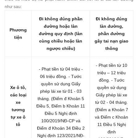
như sau:
Đi không đúng phần
Đi không đúng
đường hoặc làn
làn đường,
Phương
đường quy định (làn
phần đường
tiện
cùng chiều hoặc làn
gây tai nạn giao
ngược chiều)
thông
- Phạt tiền từ 10
- Phạt tiền từ 04 triệu -
triệu – 12 triệu
06 triệu đồng.
- Tước
đồng.
- Tước
quyền sử dụng Giấy
Xe ô tô,
quyền sử dụng
phép lái xe từ 01 - 03
các loại
Giấy phép lái xe
tháng.
(Điểm đ Khoản 5
xe
từ 02 - 04 tháng.
Điều 5, Điểm b Khoản 11
tương
(Điểm a Khoản 7
Điều 5 Nghị định
tự xe ô
và Điểm c Khoản
100/2019/NĐ-CP và
tô
11 Điều 5 Nghị
Điểm đ Khoản 34 Điều 2
định
Nghị định 123/2021/NĐ-