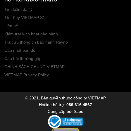
Tìm kiếm đại lý
Tìm Key VIETMAP S1
Liên hệ
Kiểm tra/ kích hoạt bảo hành
Tra cứu thông tin bảo hành Rayno
Cập nhật bản đồ
Câu hỏi thường gặp
CHÍNH SÁCH CHUNG VIETMAP
VIETMAP Privacy Policy
© 2021, Bản quyền thuộc công ty VIETMAP
Hotline hỗ trợ:
089.616.4567
Cung cấp bởi
Sapo