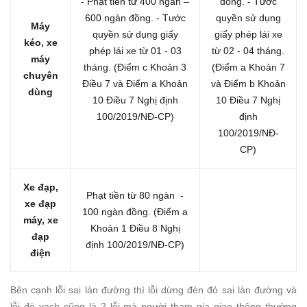
- Phạt tiền từ 400 ngàn –
đồng.
- Tước
600 ngàn đồng.
- Tước
quyền sử dụng
Máy
quyền sử dụng giấy
giấy phép lái xe
kéo, xe
phép lái xe từ 01 - 03
từ 02 - 04 tháng.
máy
tháng.
(Điểm c Khoản 3
(Điểm a Khoản 7
chuyên
Điều 7 và Điểm a Khoản
và Điểm b Khoản
dùng
10 Điều 7 Nghị định
10 Điều 7 Nghị
100/2019/NĐ-CP)
định
100/2019/NĐ-
CP)
Xe đạp,
Phạt tiền từ 80 ngàn -
xe đạp
100 ngàn đồng.
(Điểm a
máy, xe
Khoản 1 Điều 8 Nghị
đạp
định 100/2019/NĐ-CP)
điện
Bên cạnh lỗi sai làn đường thì lỗi dừng đèn đỏ sai làn đường và
lỗi đè vạch cũng là 2 lỗi mà người tham gia giao thông thường