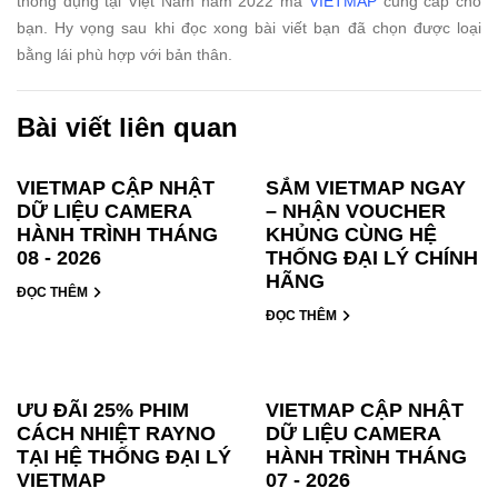
thông dụng tại Việt Nam năm 2022 mà
VIETMAP
cung cấp cho
bạn. Hy vọng sau khi đọc xong bài viết bạn đã chọn được loại
bằng lái phù hợp với bản thân.
Bài viết liên quan
VIETMAP CẬP NHẬT
SẮM VIETMAP NGAY
DỮ LIỆU CAMERA
– NHẬN VOUCHER
HÀNH TRÌNH THÁNG
KHỦNG CÙNG HỆ
08 - 2026
THỐNG ĐẠI LÝ CHÍNH
HÃNG
ĐỌC THÊM
ĐỌC THÊM
ƯU ĐÃI 25% PHIM
VIETMAP CẬP NHẬT
CÁCH NHIỆT RAYNO
DỮ LIỆU CAMERA
TẠI HỆ THỐNG ĐẠI LÝ
HÀNH TRÌNH THÁNG
VIETMAP
07 - 2026