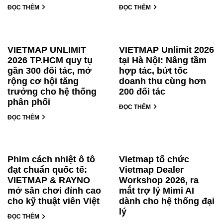
ĐỌC THÊM
ĐỌC THÊM
VIETMAP UNLIMIT
VIETMAP Unlimit 2026
2026 TP.HCM quy tụ
tại Hà Nội: Nâng tầm
gần 300 đối tác, mở
hợp tác, bứt tốc
rộng cơ hội tăng
doanh thu cùng hơn
trưởng cho hệ thống
200 đối tác
phân phối
ĐỌC THÊM
ĐỌC THÊM
Phim cách nhiệt ô tô
Vietmap tổ chức
đạt chuẩn quốc tế:
Vietmap Dealer
VIETMAP & RAYNO
Workshop 2026, ra
mở sân chơi đỉnh cao
mắt trợ lý Mimi AI
cho kỹ thuật viên Việt
dành cho hệ thống đại
lý
ĐỌC THÊM