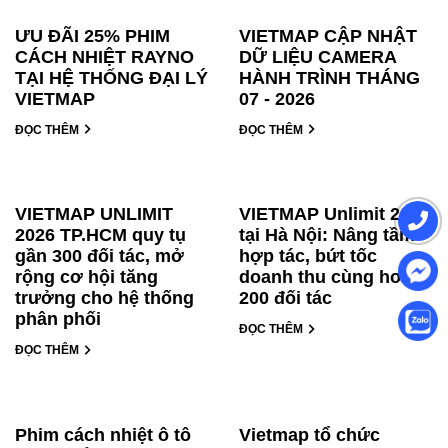
ƯU ĐÃI 25% PHIM
VIETMAP CẬP NHẬT
CÁCH NHIỆT RAYNO
DỮ LIỆU CAMERA
TẠI HỆ THỐNG ĐẠI LÝ
HÀNH TRÌNH THÁNG
VIETMAP
07 - 2026
ĐỌC THÊM
ĐỌC THÊM
VIETMAP UNLIMIT
VIETMAP Unlimit 2026
2026 TP.HCM quy tụ
tại Hà Nội: Nâng tầm
gần 300 đối tác, mở
hợp tác, bứt tốc
rộng cơ hội tăng
doanh thu cùng hơn
trưởng cho hệ thống
200 đối tác
phân phối
ĐỌC THÊM
ĐỌC THÊM
Phim cách nhiệt ô tô
Vietmap tổ chức