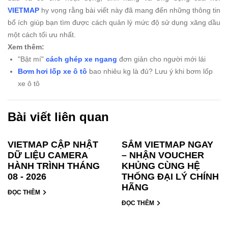
VIETMAP
hy vọng rằng bài viết này đã mang đến những thông tin
bổ ích giúp bạn tìm được cách quản lý mức độ sử dụng xăng dầu
một cách tối ưu nhất.
Xem thêm:
"Bật mí"
cách ghép xe ngang
đơn giản cho người mới lái
Bơm hơi lốp xe ô tô
bao nhiêu kg là đủ? Lưu ý khi bơm lốp
xe ô tô
Bài viết liên quan
VIETMAP CẬP NHẬT
SẮM VIETMAP NGAY
DỮ LIỆU CAMERA
– NHẬN VOUCHER
HÀNH TRÌNH THÁNG
KHỦNG CÙNG HỆ
08 - 2026
THỐNG ĐẠI LÝ CHÍNH
HÃNG
ĐỌC THÊM
ĐỌC THÊM