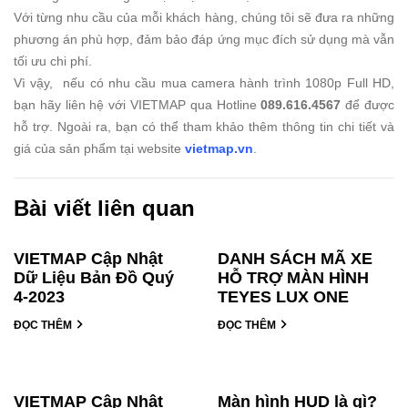
Với từng nhu cầu của mỗi khách hàng, chúng tôi sẽ đưa ra những
phương án phù hợp, đảm bảo đáp ứng mục đích sử dụng mà vẫn
tối ưu chi phí.
Vì vậy, nếu có nhu cầu mua camera hành trình 1080p Full HD,
bạn hãy liên hệ với VIETMAP qua Hotline
089.616.4567
để được
hỗ trợ. Ngoài ra, bạn có thể tham khảo thêm thông tin chi tiết và
giá của sản phẩm tại website
vietmap.vn
.
Bài viết liên quan
VIETMAP Cập Nhật
DANH SÁCH MÃ XE
Dữ Liệu Bản Đồ Quý
HỖ TRỢ MÀN HÌNH
4-2023
TEYES LUX ONE
ĐỌC THÊM
ĐỌC THÊM
VIETMAP Cập Nhật
Màn hình HUD là gì?