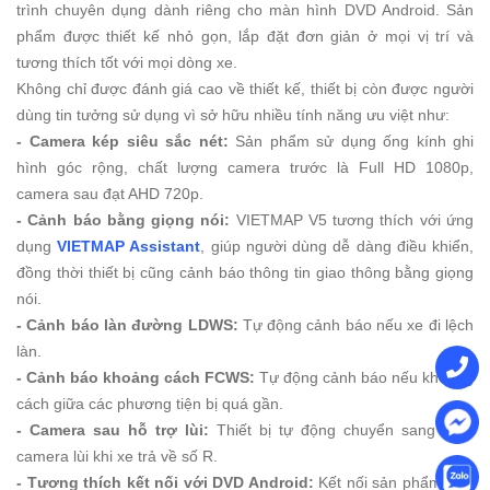
trình chuyên dụng dành riêng cho màn hình DVD Android. Sản
phẩm được thiết kế nhỏ gọn, lắp đặt đơn giản ở mọi vị trí và
tương thích tốt với mọi dòng xe.
Không chỉ được đánh giá cao về thiết kế, thiết bị còn được người
dùng tin tưởng sử dụng vì sở hữu nhiều tính năng ưu việt như:
- Camera kép siêu sắc nét:
Sản phẩm sử dụng ống kính ghi
hình góc rộng, chất lượng camera trước là Full HD 1080p,
camera sau đạt AHD 720p.
- Cảnh báo bằng giọng nói:
VIETMAP V5 tương thích với ứng
dụng
VIETMAP Assistant
, giúp người dùng dễ dàng điều khiển,
đồng thời thiết bị cũng cảnh báo thông tin giao thông bằng giọng
nói.
- Cảnh báo làn đường LDWS:
Tự động cảnh báo nếu xe đi lệch
làn.
- Cảnh báo khoảng cách FCWS:
Tự động cảnh báo nếu khoảng
cách giữa các phương tiện bị quá gần.
- Camera sau hỗ trợ lùi:
Thiết bị tự động chuyển sang hình
camera lùi khi xe trả về số R.
- Tương thích kết nối với DVD Android:
Kết nối sản phẩm trực