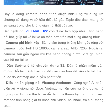
Đây là dòng camera hành trình được nhiều người dùng ưa
chuộng sử dụng vì sở hữu thiết kế gập Taplo độc đáo, mang tới
sự sang trọng cho không gian nội thất của xe.
Bên cạnh đó,
VIETMAP D22
còn được tích hợp nhiều tính năng
nổi bật, giúp tài xế lái xe an toàn hơn trên mọi cung đường như:
- Camera ghi hình kép:
Sản phẩm trang bị ống kính góc rộng với
camera trước Full HD 1080p, camera sau AHD 720p. Ngoài ra,
camera sau gắn ngoài với khả năng chống nước, vừa ghi hình,
vừa hỗ trợ lùi xe.
- Dẫn đường ô tô chuyên dụng S1:
Đây là phần mềm dẫn
đường hỗ trợ cảnh báo tốc độ cao giới hạn dữ liệu chi tiết toàn
quốc do Vietmap độc quyền phát triển.
- Điều khiển giọng nói Vietmap Assistant:
Công nghệ AI nhận
diện xử lý giọng nói được Vietmap nghiên cứu và ứng dụng, hỗ
trợ người dùng có thể lái xe dễ dàng và thuận tiện hơn trong việc
mở các tính năng giải trí khác như video, bài nhạc, tra cứu thông
tin,…