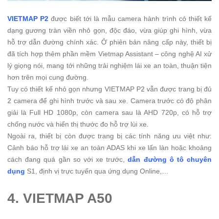
VIETMAP P2
được biết tới là mẫu camera hành trình có thiết kế
dạng gương tràn viền nhỏ gọn, độc đáo, vừa giúp ghi hình, vừa
hỗ trợ dẫn đường chính xác. Ở phiên bản nâng cấp này, thiết bị
đã tích hợp thêm phần mềm Vietmap Assistant – công nghệ AI xử
lý giọng nói, mang tới những trải nghiệm lái xe an toàn, thuận tiện
hơn trên mọi cung đường.
Tuy có thiết kế nhỏ gọn nhưng VIETMAP P2 vẫn được trang bị đủ
2 camera để ghi hình trước và sau xe. Camera trước có độ phân
giải là Full HD 1080p, còn camera sau là AHD 720p, có hỗ trợ
chống nước và hiển thị thước đo hỗ trợ lùi xe.
Ngoài ra, thiết bị còn được trang bị các tính năng ưu việt như:
Cảnh báo hỗ trợ lái xe an toàn ADAS khi xe lấn làn hoặc khoảng
cách đang quá gần so với xe trước,
dẫn đường ô tô chuyên
dụng
S1, định vị trực tuyến qua ứng dụng Online,…
4. VIETMAP A50