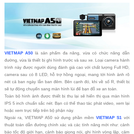
VIETMAP A50
là sản phẩm đa năng, vừa có chức năng dẫn
đường, vừa là thiết bị ghi hình trước và sau xe. Loại camera hành
trình này được người dùng đánh giá cao với chất lượng Full HD,
camera sau có 8 LED, hỗ trợ hồng ngoại, mang tới hình ảnh rõ
nét cả ban ngày lẫn ban đêm.
Bên cạnh đó, khi về số R, thiết bị
sẽ tự động chuyển sang màn hình lùi để bạn đỗ xe an toàn.
Toàn bộ hình ảnh được thiết bị thu lại sẽ hiển thị qua màn hình
IPS 5 inch chuẩn sắc nét. Bạn có thể thao tác phát video, xem lại
hoặc xem trực tiếp trên bộ phận này.
Ngoài ra, VIETMAP A50 sử dụng phần mềm
VIETMAP S1
với
thuật toán dẫn đường chính xác và các tính năng mới như: cảnh
báo tốc độ giới hạn, cảnh báo giọng nói, ghi hình vòng lặp, cảm