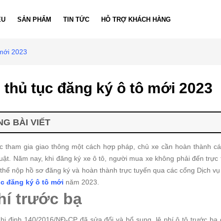
ỆU
SẢN PHẨM
TIN TỨC
HỖ TRỢ KHÁCH HÀNG
 mới 2023
thủ tục đăng ký ô tô mới 2023
G BÀI VIẾT
 tham gia giao thông một cách hợp pháp, chủ xe cần hoàn thành các
uật. Năm nay, khi đăng ký xe ô tô, người mua xe không phải đến trực
thể nộp hồ sơ đăng ký và hoàn thành trực tuyến qua các cổng Dịch vụ
ục đăng ký ô tô mới
năm 2023.
hí trước bạ
hị định 140/2016/NĐ-CP đã sửa đổi và bổ sung, lệ phí ô tô trước bạ 