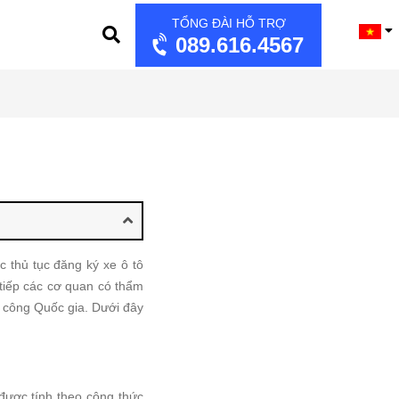
TỔNG ĐÀI HỖ TRỢ
089.616.4567
 thủ tục đăng ký xe ô tô
 tiếp các cơ quan có thẩm
 công Quốc gia. Dưới đây
được tính theo công thức