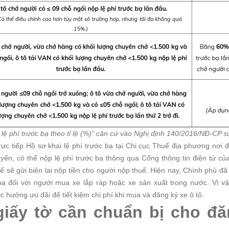
lệ phí trước bạ theo tỉ lệ (%)” căn cứ vào Nghị định 140/2016/NĐ-CP s
rực tiếp Hồ sơ khai lệ phí trước bạ tại Chi cục Thuế địa phương nơi
uyến, có thể nộp lệ phí trước bạ thông qua Cổng thông tin điện tử c
ế sẽ gửi biên lai nộp tiền cho người nộp thuế.
Hiện nay, Chính phủ đã
bạ đối với người mua xe lắp ráp hoặc xe sản xuất trong nước. Vì v
hưởng ưu đãi để tiết kiệm chi phí khi mua và đăng ký xe ô tô.
 giấy tờ cần chuẩn bị cho đă