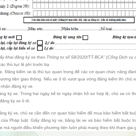
ấy khai đăng ký xe theo Thông tư số 58/2020/TT-BCA” (Cổng Dịch vụ 
c thủ tục lệ phí trước bạ
. Đăng kiểm xe là thủ tục quan trọng để các cơ quan chức năng đánh
ương tiện giao thông. Nếu xe ô tô vượt qua vòng đăng kiểm thì chủ 
 nhận đăng ký xe
ng ký xe. Trong hai ngày kể từ ngày nhận hồ sơ hợp lệ, chủ xe có thể
đăng ký xe ô tô.
đăng ký xe, chủ xe cần đến cơ quan bảo hiểm để mua bảo hiểm bắt buộ
 của Pháp luật. Giấy đăng ký xe, bằng lái xe và bảo hiểm bắt buộc t
 xe mà người điều khiển phương tiện luôn phải mang theo khi tham gia 