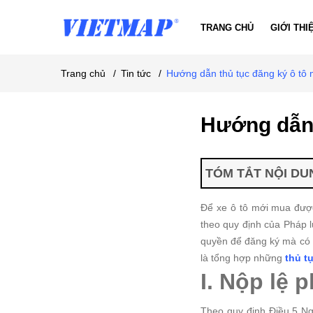
TRANG CHỦ
GIỚI THI
Trang chủ
/
Tin tức
/
Hướng dẫn thủ tục đăng ký ô tô
Hướng dẫn 
TÓM TẮT NỘI DUN
Để xe ô tô mới mua được
theo quy định của Pháp l
quyền để đăng ký mà có 
là tổng hợp những
thủ t
I
. Nộp lệ p
Theo quy định Điều 5 Ng