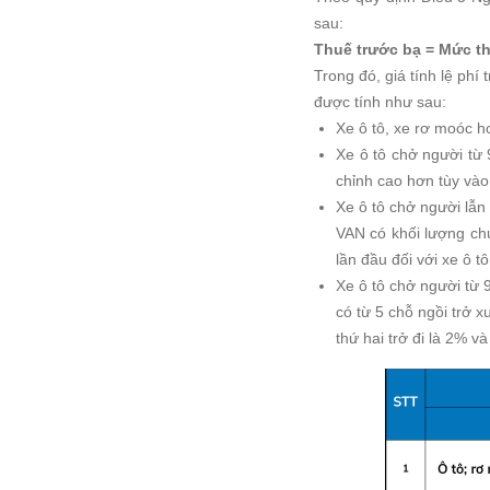
sau:
Thuế trước bạ = Mức thu
Trong đó, giá tính lệ phí
được tính như sau:
Xe ô tô, xe rơ moóc ho
Xe ô tô chở người từ 
chỉnh cao hơn tùy và
Xe ô tô chở người lẫn
VAN có khối lượng ch
lần đầu đối với xe ô t
Xe ô tô chở người từ 
có từ 5 chỗ ngồi trở 
thứ hai trở đi là 2% v