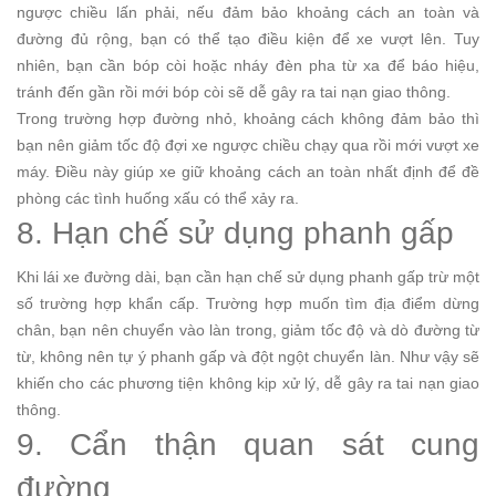
ngược chiều lấn phải, nếu đảm bảo khoảng cách an toàn và
đường đủ rộng, bạn có thể tạo điều kiện để xe vượt lên. Tuy
nhiên, bạn cần bóp còi hoặc nháy đèn pha từ xa để báo hiệu,
tránh đến gần rồi mới bóp còi sẽ dễ gây ra tai nạn giao thông.
Trong trường hợp đường nhỏ, khoảng cách không đảm bảo thì
bạn nên giảm tốc độ đợi xe ngược chiều chạy qua rồi mới vượt xe
máy. Điều này giúp xe giữ khoảng cách an toàn nhất định để đề
phòng các tình huống xấu có thể xảy ra.
8. Hạn chế sử dụng phanh gấp
Khi lái xe đường dài, bạn cần hạn chế sử dụng phanh gấp trừ một
số trường hợp khẩn cấp. Trường hợp muốn tìm địa điểm dừng
chân, bạn nên chuyển vào làn trong, giảm tốc độ và dò đường từ
từ, không nên tự ý phanh gấp và đột ngột chuyển làn. Như vậy sẽ
khiến cho các phương tiện không kịp xử lý, dễ gây ra tai nạn giao
thông.
9. Cẩn thận quan sát cung
đường