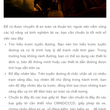
Để có được chuyến đi an toàn và thuận lợi, ngoài việc nắm vững
các kỹ năng và kinh nghiệm lái xe, bạn cần chuẩn bị tốt một số
việc sau đây:
Tìm hiểu trước tuyến đường: Bạn nên tìm hiểu trước tuyến
đường và có lộ trình hợp lý để tránh mất thời gian. Trong
trường hợp không rành đường, bạn có thể sử dụng các thiết bị
định vị, bản đồ thông minh hoặc các thiết bị dẫn đường được
tích hợp sẵn trên xe.
Đổ đầy nhiên liệu: Trên tuyến đường đi chắc chắn sẽ có nhiều
trạm xăng dầu, tuy nhiên để chủ động trong hành trình, bạn
nên đổ đầy nhiên liệu từ trước, đồng thời lựa chọn những trạm
xăng dầu uy tín để đảm bảo an toàn và chất lượng.
Chuẩn bị đầy đủ các loại giấy tờ: Bạn cần chuẩn bị đầy đủ các
loại giấy tờ cần thiết như CMND/CCCD, giấy phép lái xe,
chứng nhận đăng ký xe, sổ đăng kiểm, bảo hiểm xe… để hành