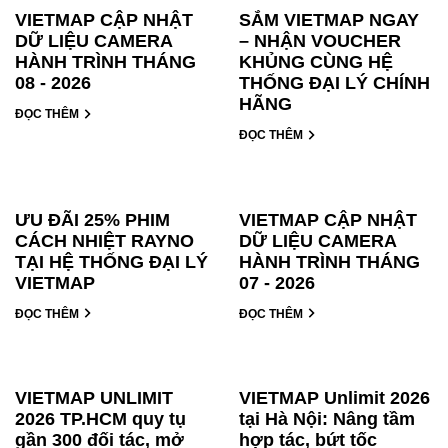
VIETMAP CẬP NHẬT
SẮM VIETMAP NGAY
DỮ LIỆU CAMERA
– NHẬN VOUCHER
HÀNH TRÌNH THÁNG
KHỦNG CÙNG HỆ
08 - 2026
THỐNG ĐẠI LÝ CHÍNH
HÃNG
ĐỌC THÊM
ĐỌC THÊM
ƯU ĐÃI 25% PHIM
VIETMAP CẬP NHẬT
CÁCH NHIỆT RAYNO
DỮ LIỆU CAMERA
TẠI HỆ THỐNG ĐẠI LÝ
HÀNH TRÌNH THÁNG
VIETMAP
07 - 2026
ĐỌC THÊM
ĐỌC THÊM
VIETMAP UNLIMIT
VIETMAP Unlimit 2026
2026 TP.HCM quy tụ
tại Hà Nội: Nâng tầm
gần 300 đối tác, mở
hợp tác, bứt tốc