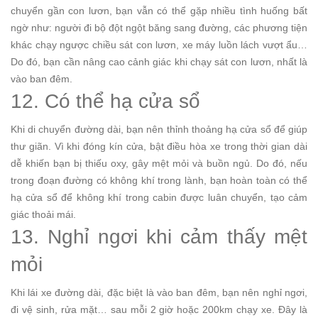
chuyển gần con lươn, bạn vẫn có thể gặp nhiều tình huống bất
ngờ như: người đi bộ đột ngột băng sang đường, các phương tiện
khác chạy ngược chiều sát con lươn, xe máy luồn lách vượt ẩu…
Do đó, bạn cần nâng cao cảnh giác khi chạy sát con lươn, nhất là
vào ban đêm.
12. Có thể hạ cửa sổ
Khi di chuyển đường dài, bạn nên thỉnh thoảng hạ cửa sổ để giúp
thư giãn. Vì khi đóng kín cửa, bật điều hòa xe trong thời gian dài
dễ khiến bạn bị thiếu oxy, gây mệt mỏi và buồn ngủ. Do đó, nếu
trong đoạn đường có không khí trong lành, bạn hoàn toàn có thể
hạ cửa sổ để không khí trong cabin được luân chuyển, tạo cảm
giác thoải mái.
13. Nghỉ ngơi khi cảm thấy mệt
mỏi
Khi lái xe đường dài, đặc biệt là vào ban đêm, bạn nên nghỉ ngơi,
đi vệ sinh, rửa mặt… sau mỗi 2 giờ hoặc 200km chạy xe. Đây là