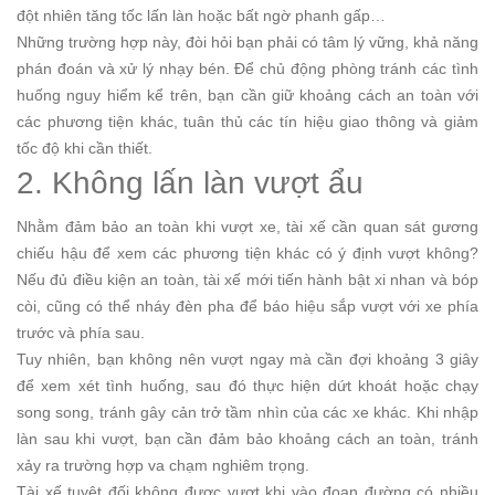
đột nhiên tăng tốc lấn làn hoặc bất ngờ phanh gấp…
Những trường hợp này, đòi hỏi bạn phải có tâm lý vững, khả năng
phán đoán và xử lý nhạy bén. Để chủ động phòng tránh các tình
huống nguy hiểm kể trên, bạn cần giữ khoảng cách an toàn với
các phương tiện khác, tuân thủ các tín hiệu giao thông và giảm
tốc độ khi cần thiết.
2. Không lấn làn vượt ẩu
Nhằm đảm bảo an toàn khi vượt xe, tài xế cần quan sát gương
chiếu hậu để xem các phương tiện khác có ý định vượt không?
Nếu đủ điều kiện an toàn, tài xế mới tiến hành bật xi nhan và bóp
còi, cũng có thể nháy đèn pha để báo hiệu sắp vượt với xe phía
trước và phía sau.
Tuy nhiên, bạn không nên vượt ngay mà cần đợi khoảng 3 giây
để xem xét tình huống, sau đó thực hiện dứt khoát hoặc chạy
song song, tránh gây cản trở tầm nhìn của các xe khác. Khi nhập
làn sau khi vượt, bạn cần đảm bảo khoảng cách an toàn, tránh
xảy ra trường hợp va chạm nghiêm trọng.
Tài xế tuyệt đối không được vượt khi vào đoạn đường có nhiều