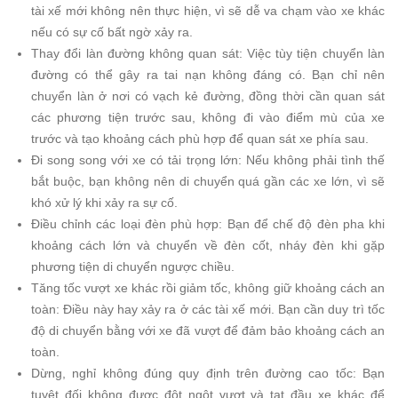
tài xế mới không nên thực hiện, vì sẽ dễ va chạm vào xe khác
nếu có sự cố bất ngờ xảy ra.
Thay đổi làn đường không quan sát: Việc tùy tiện chuyển làn
đường có thể gây ra tai nạn không đáng có. Bạn chỉ nên
chuyển làn ở nơi có vạch kẻ đường, đồng thời cần quan sát
các phương tiện trước sau, không đi vào điểm mù của xe
trước và tạo khoảng cách phù hợp để quan sát xe phía sau.
Đi song song với xe có tải trọng lớn: Nếu không phải tình thế
bắt buộc, bạn không nên di chuyển quá gần các xe lớn, vì sẽ
khó xử lý khi xảy ra sự cố.
Điều chỉnh các loại đèn phù hợp: Bạn để chế độ đèn pha khi
khoảng cách lớn và chuyển về đèn cốt, nháy đèn khi gặp
phương tiện di chuyển ngược chiều.
Tăng tốc vượt xe khác rồi giảm tốc, không giữ khoảng cách an
toàn: Điều này hay xảy ra ở các tài xế mới. Bạn cần duy trì tốc
độ di chuyển bằng với xe đã vượt để đảm bảo khoảng cách an
toàn.
Dừng, nghỉ không đúng quy định trên đường cao tốc: Bạn
tuyệt đối không được đột ngột vượt và tạt đầu xe khác để