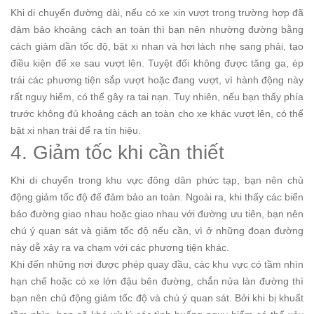
Khi di chuyển đường dài, nếu có xe xin vượt trong trường hợp đã
đảm bảo khoảng cách an toàn thì bạn nên nhường đường bằng
cách giảm dần tốc độ, bật xi nhan và hơi lách nhẹ sang phải, tạo
điều kiện để xe sau vượt lên. Tuyệt đối không được tăng ga, ép
trái các phương tiện sắp vượt hoặc đang vượt, vì hành động này
rất nguy hiểm, có thể gây ra tai nạn. Tuy nhiên, nếu bạn thấy phía
trước không đủ khoảng cách an toàn cho xe khác vượt lên, có thể
bật xi nhan trái để ra tín hiệu.
4. Giảm tốc khi cần thiết
Khi di chuyển trong khu vực đông dân phức tạp, bạn nên chủ
động giảm tốc độ để đảm bảo an toàn. Ngoài ra, khi thấy các biển
báo đường giao nhau hoặc giao nhau với đường ưu tiên, bạn nên
chú ý quan sát và giảm tốc độ nếu cần, vì ở những đoạn đường
này dễ xảy ra va chạm với các phương tiện khác.
Khi đến những nơi được phép quay đầu, các khu vực có tầm nhìn
hạn chế hoặc có xe lớn đậu bên đường, chắn nửa làn đường thì
bạn nên chủ động giảm tốc độ và chú ý quan sát. Bởi khi bị khuất