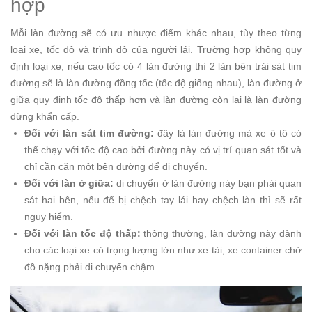
hợp
Mỗi làn đường sẽ có ưu nhược điểm khác nhau, tùy theo từng
loại xe, tốc độ và trình độ của người lái. Trường hợp không quy
định loại xe, nếu cao tốc có 4 làn đường thì 2 làn bên trái sát tim
đường sẽ là làn đường đồng tốc (tốc độ giống nhau), làn đường ở
giữa quy định tốc độ thấp hơn và làn đường còn lại là làn đường
dừng khẩn cấp.
Đối với làn sát tim đường:
đây là làn đường mà xe ô tô có
thể chạy với tốc độ cao bởi đường này có vị trí quan sát tốt và
chỉ cần căn một bên đường để di chuyển.
Đối với làn ở giữa:
di chuyển ở làn đường này bạn phải quan
sát hai bên, nếu để bị chệch tay lái hay chệch làn thì sẽ rất
nguy hiểm.
Đối với làn tốc độ thấp:
thông thường, làn đường này dành
cho các loại xe có trọng lượng lớn như xe tải, xe container chở
đồ nặng phải di chuyển chậm.