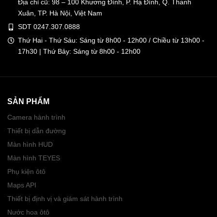
Địa chỉ cũ: 98 – 100 Khương Đình, P. Hạ Đình, Q. Thanh
Xuân, TP. Hà Nội, Việt Nam
SDT 0247.307.0888
Thứ Hai - Thứ Sáu: Sáng từ 8h00 - 12h00 / Chiều từ 13h00 -
17h30 | Thứ Bảy: Sáng từ 8h00 - 12h00
SẢN PHẨM
Camera hành trình
Thiết bị dẫn đường
Màn hình HUD
Màn hình TEYES
Phụ kiện ôtô
Maps API
Thiết bị định vị và giám sát hành trình
Nước hoa ôtô