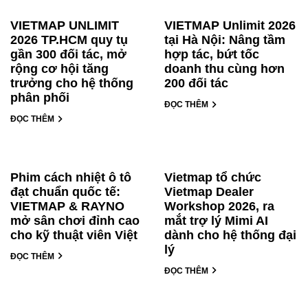
VIETMAP UNLIMIT
VIETMAP Unlimit 2026
2026 TP.HCM quy tụ
tại Hà Nội: Nâng tầm
gần 300 đối tác, mở
hợp tác, bứt tốc
rộng cơ hội tăng
doanh thu cùng hơn
trưởng cho hệ thống
200 đối tác
phân phối
ĐỌC THÊM
ĐỌC THÊM
Phim cách nhiệt ô tô
Vietmap tổ chức
đạt chuẩn quốc tế:
Vietmap Dealer
VIETMAP & RAYNO
Workshop 2026, ra
mở sân chơi đỉnh cao
mắt trợ lý Mimi AI
cho kỹ thuật viên Việt
dành cho hệ thống đại
lý
ĐỌC THÊM
ĐỌC THÊM