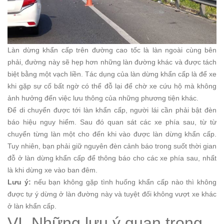
Làn dừng khẩn cấp trên đường cao tốc là làn ngoài cùng bên
phải, đường này sẽ hẹp hơn những làn đường khác và được tách
biệt bằng một vạch liền. Tác dụng của làn dừng khẩn cấp là để xe
khi gặp sự cố bất ngờ có thể đỗ lại để chờ xe cứu hộ mà không
ảnh hưởng đến việc lưu thông của những phương tiện khác.
Để di chuyển được tới làn khẩn cấp, người lái cần phải bật đèn
báo hiệu nguy hiểm. Sau đó quan sát các xe phía sau, từ từ
chuyển từng làn một cho đến khi vào được làn dừng khẩn cấp.
Tuy nhiên, bạn phải giữ nguyên đèn cảnh báo trong suốt thời gian
đỗ ở làn dừng khẩn cấp để thông báo cho các xe phía sau, nhất
là khi dừng xe vào ban đêm.
Lưu ý:
nếu bạn không gặp tình huống khẩn cấp nào thì không
được tự ý dừng ở làn đường này và tuyệt đối không vượt xe khác
ở làn khẩn cấp.
VI. Những lưu ý quan trọng