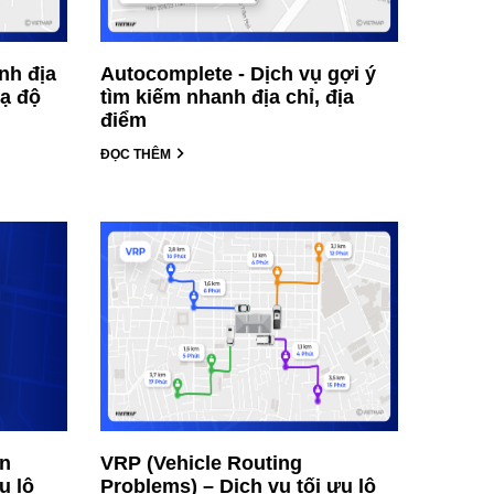
nh địa
Autocomplete - Dịch vụ gợi ý
oạ độ
tìm kiếm nhanh địa chỉ, địa
điểm
ĐỌC THÊM
an
VRP (Vehicle Routing
u lộ
Problems) – Dịch vụ tối ưu lộ