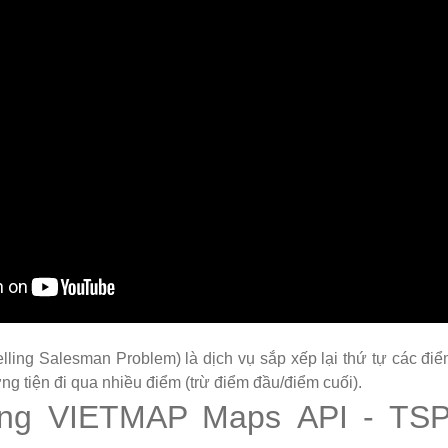
ling Salesman Problem) là dịch vụ sắp xếp lại thứ tự các điểm
ng tiện đi qua nhiều điểm (trừ điểm đầu/điểm cuối).
ng VIETMAP Maps API - TSP 