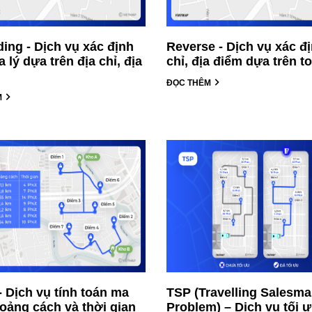
ing - Dịch vụ xác định
Reverse - Dịch vụ xác đị
ịa lý dựa trên địa chỉ, địa
chỉ, địa điểm dựa trên t
ĐỌC THÊM
M
- Dịch vụ tính toán ma
TSP (Travelling Salesm
hoảng cách và thời gian
Problem) – Dịch vụ tối ư