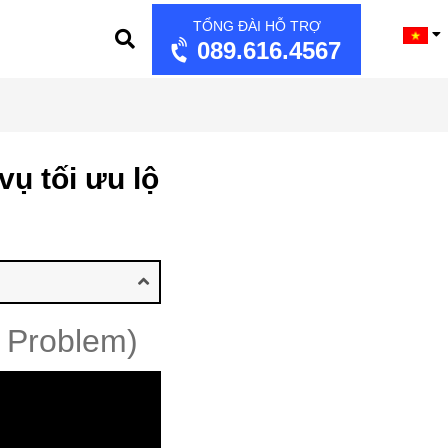
TỔNG ĐÀI HỖ TRỢ
089.616.4567
ụ tối ưu lộ
n Problem)