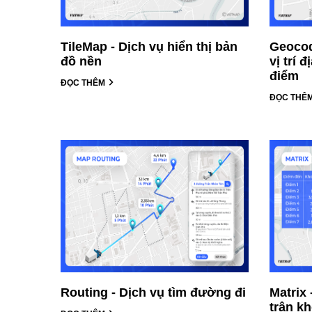
TileMap - Dịch vụ hiển thị bản
Geocod
đồ nền
vị trí đ
điểm
ĐỌC THÊM
ĐỌC THÊ
Routing - Dịch vụ tìm đường đi
Matrix 
trận k