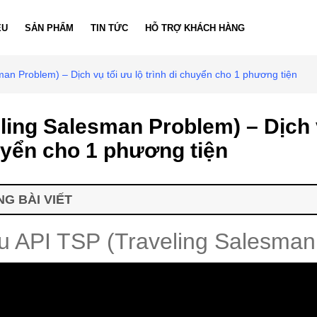
ỆU
SẢN PHẨM
TIN TỨC
HỖ TRỢ KHÁCH HÀNG
man Problem) – Dịch vụ tối ưu lộ trình di chuyển cho 1 phương tiện
ling Salesman Problem) – Dịch v
uyển cho 1 phương tiện
G BÀI VIẾT
iệu API TSP (Traveling Salesma