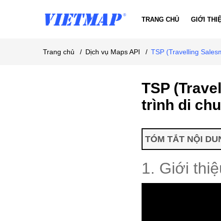
TRANG CHỦ
GIỚI THI
Trang chủ
/
Dịch vụ Maps API
/
TSP (Travelling Sales
TSP (Travel
trình di ch
TÓM TẮT NỘI DUN
1. Giới th